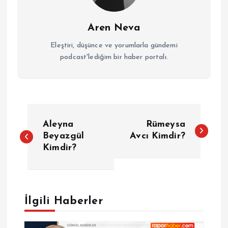
Aren Neva
Eleştiri, düşünce ve yorumlarla gündemi
podcast'lediğim bir haber portalı.
Y
Aleyna
Rümeysa
a
Beyazgül
Avcı Kimdir?
Kimdir?
z
ı
İlgili Haberler
g