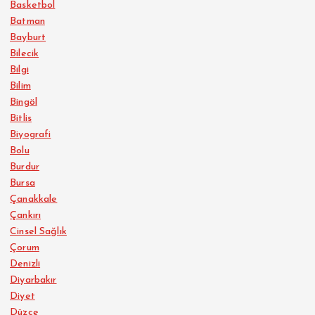
Basketbol
Batman
Bayburt
Bilecik
Bilgi
Bilim
Bingöl
Bitlis
Biyografi
Bolu
Burdur
Bursa
Çanakkale
Çankırı
Cinsel Sağlık
Çorum
Denizli
Diyarbakır
Diyet
Düzce