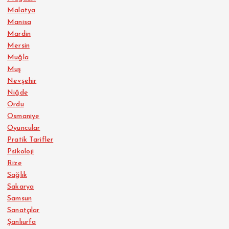
Malatya
Manisa
Mardin
Mersin
Muğla
Muş
Nevşehir
Niğde
Ordu
Osmaniye
Oyuncular
Pratik Tarifler
Psikoloji
Rize
Sağlık
Sakarya
Samsun
Sanatçılar
Şanlıurfa