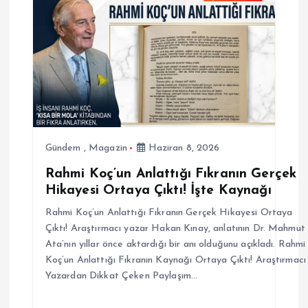
e
z
i
n
m
Gündem
,
Magazin
Haziran 8, 2026
Rahmi Koç’un Anlattığı Fıkranın Gerçek
e
Hikayesi Ortaya Çıktı! İşte Kaynağı
s
Rahmi Koç’un Anlattığı Fıkranın Gerçek Hikayesi Ortaya
Çıktı! Araştırmacı yazar Hakan Kınay, anlatının Dr. Mahmut
i
Ata’nın yıllar önce aktardığı bir anı olduğunu açıkladı. Rahmi
Koç’un Anlattığı Fıkranın Kaynağı Ortaya Çıktı! Araştırmacı
Yazardan Dikkat Çeken Paylaşım…