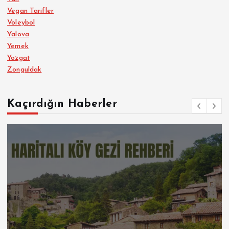
Vegan Tarifler
Voleybol
Yalova
Yemek
Yozgat
Zonguldak
Kaçırdığın Haberler