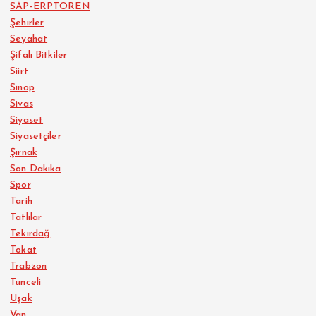
SAP-ERPTOREN
Şehirler
Seyahat
Şifalı Bitkiler
Siirt
Sinop
Sivas
Siyaset
Siyasetçiler
Şırnak
Son Dakika
Spor
Tarih
Tatlılar
Tekirdağ
Tokat
Trabzon
Tunceli
Uşak
Van