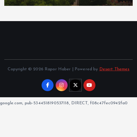
Copyright © 2026 Rapor Haber | Powered by
Desert Themes
google.com, pub-5344518190537118, DIRECT, f08c47fec0942fa0