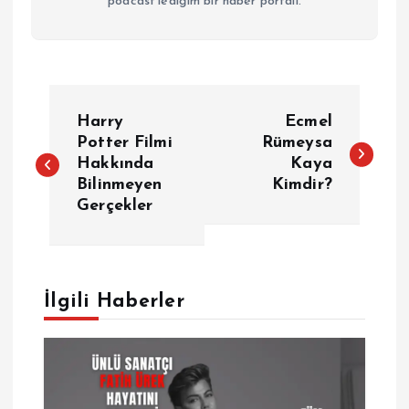
podcast'lediğim bir haber portalı.
Y
Harry
Ecmel
a
Potter Filmi
Rümeysa
Hakkında
Kaya
Bilinmeyen
Kimdir?
z
Gerçekler
ı
g
İlgili Haberler
e
z