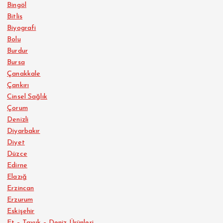
Bingöl
Bitlis
Biyografi
Bolu
Burdur
Bursa
Çanakkale
Çankırı
Cinsel Sağlık
Çorum
Denizli
Diyarbakır
Diyet
Düzce
Edirne
Elazığ
Erzincan
Erzurum
Eskişehir
Et – Tavuk – Deniz Ürünleri