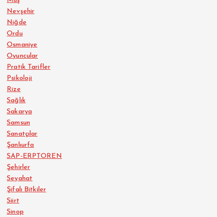
Muş
Nevşehir
Niğde
Ordu
Osmaniye
Oyuncular
Pratik Tarifler
Psikoloji
Rize
Sağlık
Sakarya
Samsun
Sanatçılar
Şanlıurfa
SAP-ERPTOREN
Şehirler
Seyahat
Şifalı Bitkiler
Siirt
Sinop