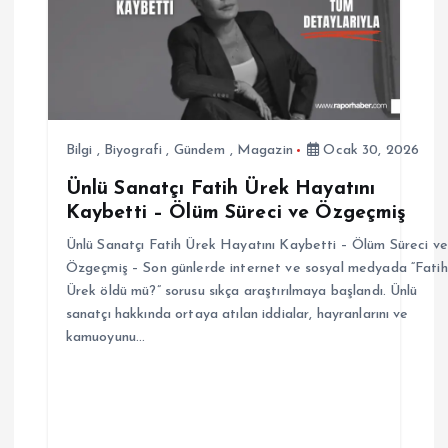
i
n
m
e
Bilgi
,
Biyografi
,
Gündem
,
Magazin
Ocak 30, 2026
Ünlü Sanatçı Fatih Ürek Hayatını
s
Kaybetti – Ölüm Süreci ve Özgeçmiş
i
Ünlü Sanatçı Fatih Ürek Hayatını Kaybetti – Ölüm Süreci ve
Özgeçmiş – Son günlerde internet ve sosyal medyada “Fatih
Ürek öldü mü?” sorusu sıkça araştırılmaya başlandı. Ünlü
sanatçı hakkında ortaya atılan iddialar, hayranlarını ve
kamuoyunu…