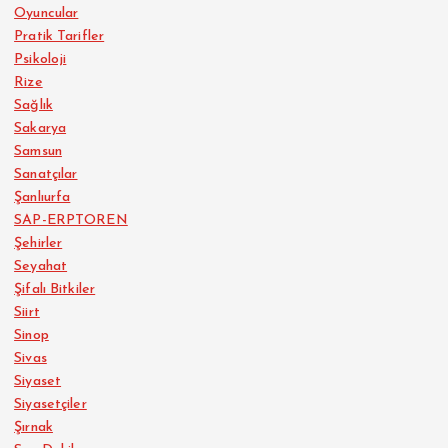
Oyuncular
Pratik Tarifler
Psikoloji
Rize
Sağlık
Sakarya
Samsun
Sanatçılar
Şanlıurfa
SAP-ERPTOREN
Şehirler
Seyahat
Şifalı Bitkiler
Siirt
Sinop
Sivas
Siyaset
Siyasetçiler
Şırnak