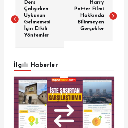
Ders
Harry
a
Çalışırken
Potter Filmi
Uykunun
Hakkında
Gelmemesi
Bilinmeyen
z
İçin Etkili
Gerçekler
Yöntemler
ı
g
e
İlgili Haberler
z
i
n
m