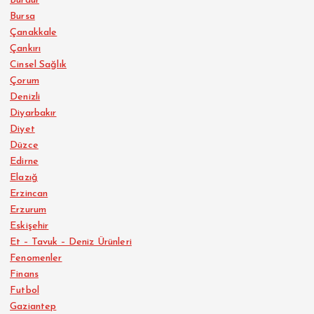
Burdur
Bursa
Çanakkale
Çankırı
Cinsel Sağlık
Çorum
Denizli
Diyarbakır
Diyet
Düzce
Edirne
Elazığ
Erzincan
Erzurum
Eskişehir
Et – Tavuk – Deniz Ürünleri
Fenomenler
Finans
Futbol
Gaziantep