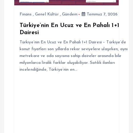
e
Finans
,
Genel Kültür
,
Gündem
Temmuz 7, 2026
s
Türkiye’nin En Ucuz ve En Pahalı 1+1
Dairesi
i
Türkiye’nin En Ucuz ve En Pahalı 1+1 Dairesi – Türkiye’de
konut fiyatları son yıllarda rekor seviyelere ulaşırken, aynı
metrekare ve oda sayısına sahip daireler arasında bile
milyonlarca liralık farklar oluşabiliyor. Satılık ilanları
incelendiğinde, Türkiye’nin en…