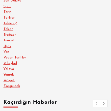
Son Dakika
Spor
Tarih
Tatlılar
Tekirdağ
Tokat
Trabzon
Tunceli
Uşak
Van
Vegan Tarifler
Voleybol
Yalova
Yemek
Yozgat
Zonguldak
Adana
Adıyaman
Afyonkarahisar
Ağrı
Aksaray
Amasya
Ankara
Antalya
Ardahan
Artvin
Aydın
Kaçırdığın Haberler
Balıkesir
Bartın
Batman
Bayburt
Bilecik
Bingöl