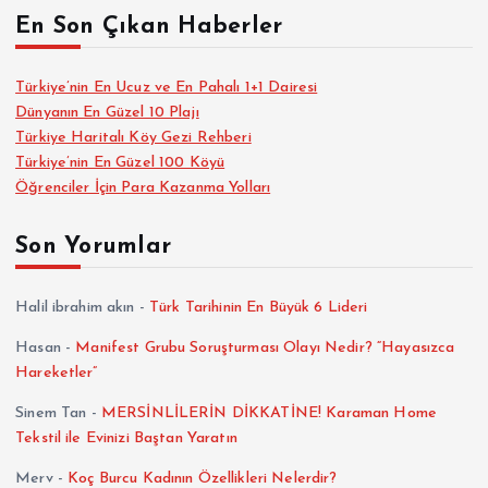
En Son Çıkan Haberler
Türkiye’nin En Ucuz ve En Pahalı 1+1 Dairesi
Dünyanın En Güzel 10 Plajı
Türkiye Haritalı Köy Gezi Rehberi
Türkiye’nin En Güzel 100 Köyü
Öğrenciler İçin Para Kazanma Yolları
Son Yorumlar
Halil ibrahim akın
-
Türk Tarihinin En Büyük 6 Lideri
Hasan
-
Manifest Grubu Soruşturması Olayı Nedir? “Hayasızca
Hareketler”
Sinem Tan
-
MERSİNLİLERİN DİKKATİNE! Karaman Home
Tekstil ile Evinizi Baştan Yaratın
Merv
-
Koç Burcu Kadının Özellikleri Nelerdir?