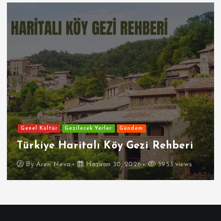
Bitlis
Bolu
Burdur
Bursa
Çanakkale
Çankırı
Çorum
Denizli
Diyarbakır
Düzce
Edirne
Elazığ
Erzincan
Erzurum
Eskişehir
Gaziantep
Genel Kültür
Gezilecek Yerler
Giresun
Gümüşhane
Gündem
Hakkari
Hatay
Iğdır
Isparta
İstanbul
İzmir
Kahramanmaraş
Karabük
Karaman
Kars
Kastamonu
Kayseri
Kilis
Kırıkkale
Kırklareli
Kırşehir
Kocaeli
Konya
Kütahya
Malatya
Manisa
Mardin
Mersin
Muğla
Muş
Nevşehir
Niğde
Ordu
Osmaniye
Rize
Sakarya
Samsun
Şanlıurfa
Siirt
Sinop
Sivas
Şırnak
Tekirdağ
Tokat
Trabzon
Tunceli
Uşak
Van
Yalova
Yozgat
Zonguldak
Türkiye’nin En Güzel 100 Köyü
By
Aren Neva
Haziran 30, 2026
6566 views