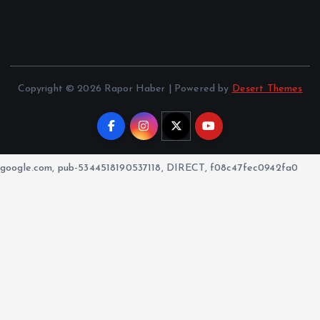
Copyright © 2026 Rapor Haber | Powered by
Desert Themes
google.com, pub-5344518190537118, DIRECT, f08c47fec0942fa0