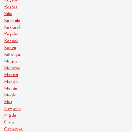
Kayseri
Keşfet
Kilis
Kırıkkale
Kırklareli
Kırşehir
Kocaeli
Konya
Kütahya
Magazin
Malatya
Manisa
Mardin
Mersin
Muğla
Muş
Nevşehir
Niğde
Ordu
Osmaniye