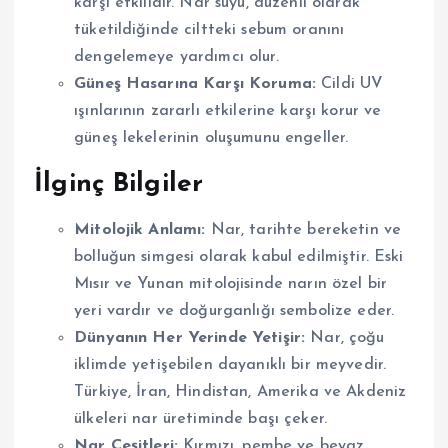
karşı etkilidir. Nar suyu, düzenli olarak
tüketildiğinde ciltteki sebum oranını
dengelemeye yardımcı olur.
Güneş Hasarına Karşı Koruma:
Cildi UV
ışınlarının zararlı etkilerine karşı korur ve
güneş lekelerinin oluşumunu engeller.
İlginç Bilgiler
Mitolojik Anlamı:
Nar, tarihte bereketin ve
bolluğun simgesi olarak kabul edilmiştir. Eski
Mısır ve Yunan mitolojisinde narın özel bir
yeri vardır ve doğurganlığı sembolize eder.
Dünyanın Her Yerinde Yetişir:
Nar, çoğu
iklimde yetişebilen dayanıklı bir meyvedir.
Türkiye, İran, Hindistan, Amerika ve Akdeniz
ülkeleri nar üretiminde başı çeker.
Nar Çeşitleri:
Kırmızı, pembe ve beyaz