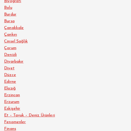
Biyografi
Bolu
Burdur
Bursa
Çanakkale
Çankırı
Cinsel Sağlık
Çorum
Denizli
Diyarbakır
Diyet
Düzce
Edirne
Elazığ
Erzincan
Erzurum
Eskişehir
Et – Tavuk – Deniz Ürünleri
Fenomenler
Finans