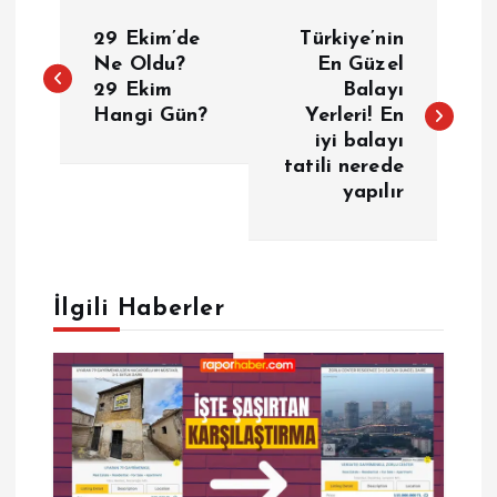
Y
29 Ekim’de
Türkiye’nin
a
Ne Oldu?
En Güzel
29 Ekim
Balayı
Hangi Gün?
Yerleri! En
z
iyi balayı
tatili nerede
ı
yapılır
g
e
İlgili Haberler
z
i
n