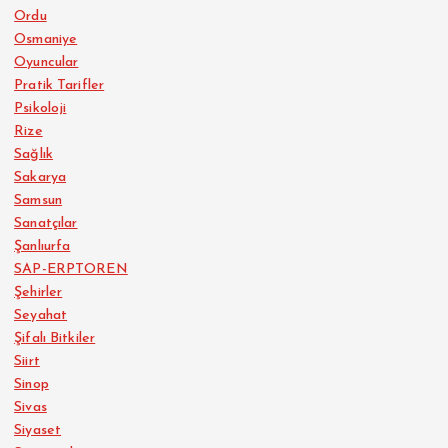
Ordu
Osmaniye
Oyuncular
Pratik Tarifler
Psikoloji
Rize
Sağlık
Sakarya
Samsun
Sanatçılar
Şanlıurfa
SAP-ERPTOREN
Şehirler
Seyahat
Şifalı Bitkiler
Siirt
Sinop
Sivas
Siyaset