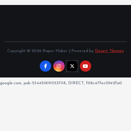
Copyright © 2026 Rapor Haber | Powered by
Desert Themes
google.com, pub-5344518190537118, DIRECT, f08c47fec0942fa0