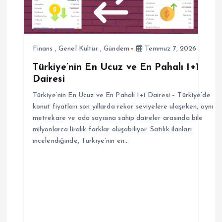
m
e
s
Finans
,
Genel Kültür
,
Gündem
Temmuz 7, 2026
Türkiye’nin En Ucuz ve En Pahalı 1+1
i
Dairesi
Türkiye’nin En Ucuz ve En Pahalı 1+1 Dairesi – Türkiye’de
konut fiyatları son yıllarda rekor seviyelere ulaşırken, aynı
metrekare ve oda sayısına sahip daireler arasında bile
milyonlarca liralık farklar oluşabiliyor. Satılık ilanları
incelendiğinde, Türkiye’nin en…