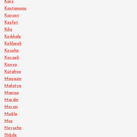
Kars
Kastamonu
Kayseri
Keşfet
Kilis
Kırıkkale
Kırklareli
Kırşehir
Kocaeli
Konya
Kütahya
Magazin
Malatya
Manisa
Mardin
Mersin
Muğla
Muş
Nevşehir
Niğde