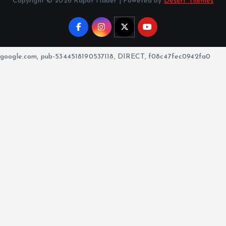
Copyright © 2026 Rapor Haber | Powered by
Desert Themes
google.com, pub-5344518190537118, DIRECT, f08c47fec0942fa0