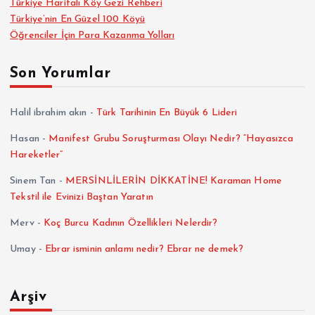
Türkiye Haritalı Köy Gezi Rehberi
Türkiye’nin En Güzel 100 Köyü
Öğrenciler İçin Para Kazanma Yolları
Son Yorumlar
Halil ibrahim akın
-
Türk Tarihinin En Büyük 6 Lideri
Hasan
-
Manifest Grubu Soruşturması Olayı Nedir? “Hayasızca
Hareketler”
Sinem Tan
-
MERSİNLİLERİN DİKKATİNE! Karaman Home
Tekstil ile Evinizi Baştan Yaratın
Merv
-
Koç Burcu Kadının Özellikleri Nelerdir?
Umay
-
Ebrar isminin anlamı nedir? Ebrar ne demek?
Arşiv