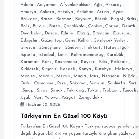
Adana
,
Adıyaman
,
Afyonkarahisar
,
Ağrı
,
Aksaray
,
i
Amasya
,
Ankara
,
Antalya
,
Ardahan
,
Artvin
,
Aydın
,
Balıkesir
,
Bartın
,
Batman
,
Bayburt
,
Bilecik
,
Bingöl
,
Bitlis
,
Bolu
,
Burdur
,
Bursa
,
Çanakkale
,
Çankırı
,
Çorum
,
Denizli
,
Diyarbakır
,
Düzce
,
Edirne
,
Elazığ
,
Erzincan
,
Erzurum
,
Eskişehir
,
Gaziantep
,
Genel Kültür
,
Gezilecek Yerler
,
Giresun
,
Gümüşhane
,
Gündem
,
Hakkari
,
Hatay
,
Iğdır
,
Isparta
,
İstanbul
,
İzmir
,
Kahramanmaraş
,
Karabük
,
Karaman
,
Kars
,
Kastamonu
,
Kayseri
,
Kilis
,
Kırıkkale
,
Kırklareli
,
Kırşehir
,
Kocaeli
,
Konya
,
Kütahya
,
Malatya
,
Manisa
,
Mardin
,
Mersin
,
Muğla
,
Muş
,
Nevşehir
,
Niğde
,
Ordu
,
Osmaniye
,
Rize
,
Sakarya
,
Samsun
,
Şanlıurfa
,
Siirt
,
Sinop
,
Sivas
,
Şırnak
,
Tekirdağ
,
Tokat
,
Trabzon
,
Tunceli
,
Uşak
,
Van
,
Yalova
,
Yozgat
,
Zonguldak
Haziran 30, 2026
Türkiye’nin En Güzel 100 Köyü
Türkiye’nin En Güzel 100 Köyü – Türkiye, sadece şehirleriyle
değil; doğası, kültürü ve yaşam tarzıyla öne çıkan yüzlerce