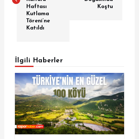
Haftası
Koştu
ı
Kutlama
Töreni’ne
g
Katıldı
e
z
İlgili Haberler
i
n
m
e
s