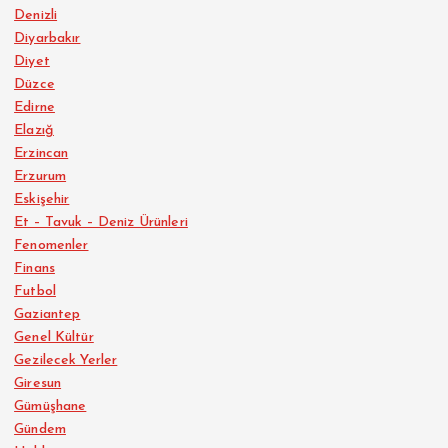
Denizli
Diyarbakır
Diyet
Düzce
Edirne
Elazığ
Erzincan
Erzurum
Eskişehir
Et – Tavuk – Deniz Ürünleri
Fenomenler
Finans
Futbol
Gaziantep
Genel Kültür
Gezilecek Yerler
Giresun
Gümüşhane
Gündem