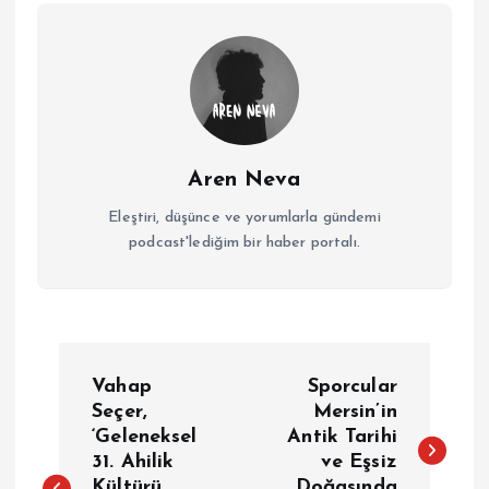
Aren Neva
Eleştiri, düşünce ve yorumlarla gündemi
podcast'lediğim bir haber portalı.
Y
Vahap
Sporcular
a
Seçer,
Mersin’in
‘Geleneksel
Antik Tarihi
31. Ahilik
ve Eşsiz
z
Kültürü
Doğasında