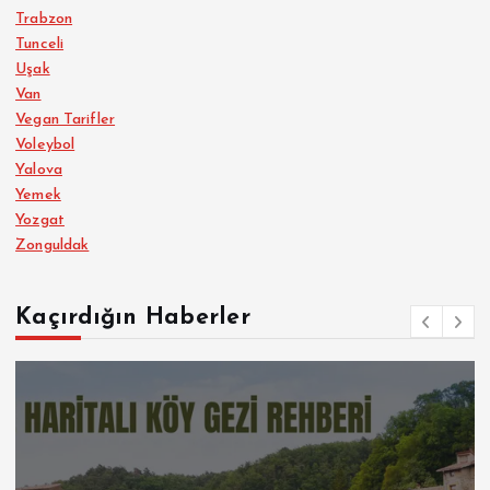
Trabzon
Tunceli
Uşak
Van
Vegan Tarifler
Voleybol
Yalova
Yemek
Yozgat
Zonguldak
Kaçırdığın Haberler