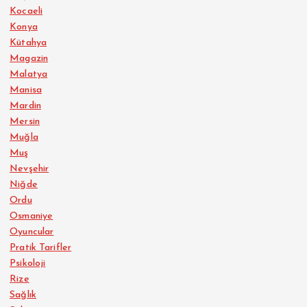
Kocaeli
Konya
Kütahya
Magazin
Malatya
Manisa
Mardin
Mersin
Muğla
Muş
Nevşehir
Niğde
Ordu
Osmaniye
Oyuncular
Pratik Tarifler
Psikoloji
Rize
Sağlık