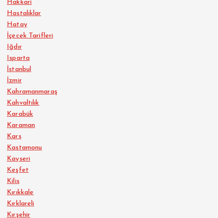
Hakkari
Hastalıklar
Hatay
İçecek Tarifleri
Iğdır
Isparta
İstanbul
İzmir
Kahramanmaraş
Kahvaltılık
Karabük
Karaman
Kars
Kastamonu
Kayseri
Keşfet
Kilis
Kırıkkale
Kırklareli
Kırşehir