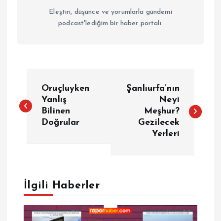
Eleştiri, düşünce ve yorumlarla gündemi
podcast'lediğim bir haber portalı.
Y
Oruçluyken
Şanlıurfa’nın
a
Yanlış
Neyi
Bilinen
Meşhur?
Doğrular
Gezilecek
z
Yerleri
ı
g
İlgili Haberler
e