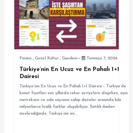
z
i
n
m
e
Finans
,
Genel Kültür
,
Gündem
Temmuz 7, 2026
Türkiye’nin En Ucuz ve En Pahalı 1+1
s
Dairesi
i
Türkiye’nin En Ucuz ve En Pahalı 1+1 Dairesi – Türkiye’de
konut fiyatları son yıllarda rekor seviyelere ulaşırken, aynı
metrekare ve oda sayısına sahip daireler arasında bile
milyonlarca liralık farklar oluşabiliyor. Satılık ilanları
incelendiğinde, Türkiye’nin en…