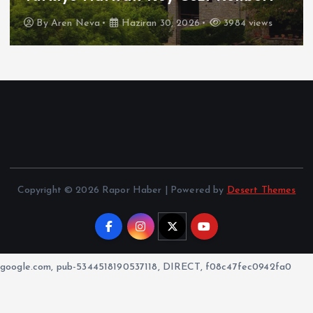
By
Aren Neva
Haziran 30, 2026
3984 views
Copyright © 2026 Rapor Haber | Powered by
Desert Themes
google.com, pub-5344518190537118, DIRECT, f08c47fec0942fa0