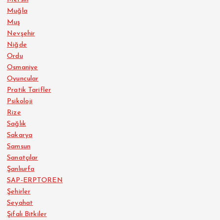
Muğla
Muş
Nevşehir
Niğde
Ordu
Osmaniye
Oyuncular
Pratik Tarifler
Psikoloji
Rize
Sağlık
Sakarya
Samsun
Sanatçılar
Şanlıurfa
SAP-ERPTOREN
Şehirler
Seyahat
Şifalı Bitkiler