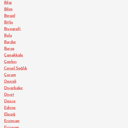
Bilgi
Bilim
Bingöl
Bitlis
Biyografi
Bolu
Burdur
Bursa
Çanakkale
Çankırı
Cinsel Sağlık
Çorum
Denizli
Diyarbakır
Diyet
Düzce
Edirne
Elazığ
Erzincan
Erzurum