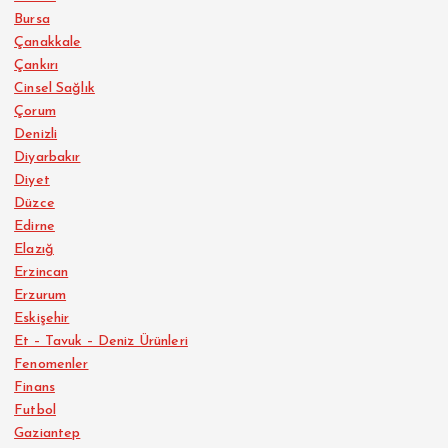
Bursa
Çanakkale
Çankırı
Cinsel Sağlık
Çorum
Denizli
Diyarbakır
Diyet
Düzce
Edirne
Elazığ
Erzincan
Erzurum
Eskişehir
Et – Tavuk – Deniz Ürünleri
Fenomenler
Finans
Futbol
Gaziantep