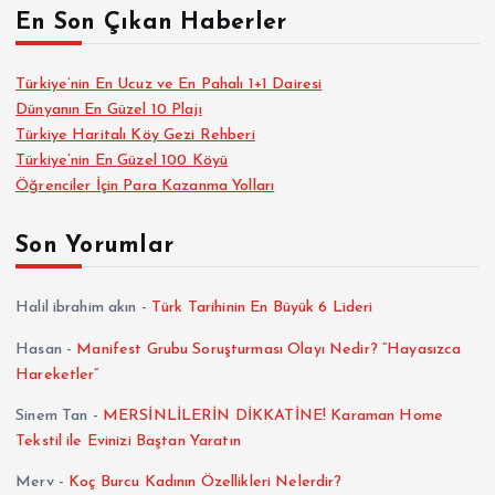
En Son Çıkan Haberler
Türkiye’nin En Ucuz ve En Pahalı 1+1 Dairesi
Dünyanın En Güzel 10 Plajı
Türkiye Haritalı Köy Gezi Rehberi
Türkiye’nin En Güzel 100 Köyü
Öğrenciler İçin Para Kazanma Yolları
Son Yorumlar
Halil ibrahim akın
-
Türk Tarihinin En Büyük 6 Lideri
Hasan
-
Manifest Grubu Soruşturması Olayı Nedir? “Hayasızca
Hareketler”
Sinem Tan
-
MERSİNLİLERİN DİKKATİNE! Karaman Home
Tekstil ile Evinizi Baştan Yaratın
Merv
-
Koç Burcu Kadının Özellikleri Nelerdir?