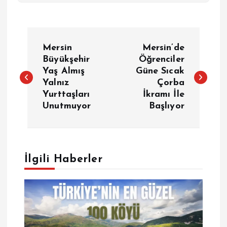
Y
Mersin
Mersin’de
a
Büyükşehir
Öğrenciler
Yaş Almış
Güne Sıcak
Yalnız
Çorba
z
Yurttaşları
İkramı İle
Unutmuyor
Başlıyor
ı
g
e
İlgili Haberler
z
i