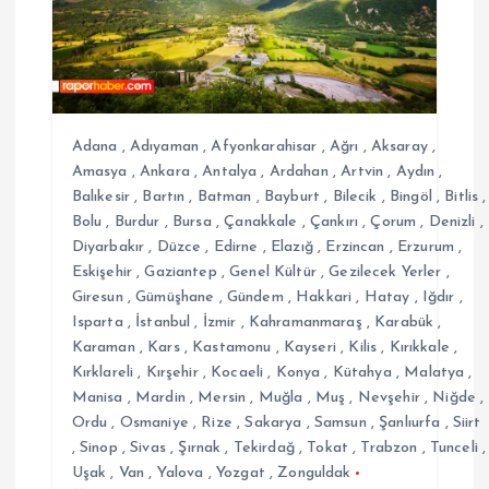
n
m
e
Adana
,
Adıyaman
,
Afyonkarahisar
,
Ağrı
,
Aksaray
,
s
Amasya
,
Ankara
,
Antalya
,
Ardahan
,
Artvin
,
Aydın
,
Balıkesir
,
Bartın
,
Batman
,
Bayburt
,
Bilecik
,
Bingöl
,
Bitlis
,
Bolu
,
Burdur
,
Bursa
,
Çanakkale
,
Çankırı
,
Çorum
,
Denizli
,
i
Diyarbakır
,
Düzce
,
Edirne
,
Elazığ
,
Erzincan
,
Erzurum
,
Eskişehir
,
Gaziantep
,
Genel Kültür
,
Gezilecek Yerler
,
Giresun
,
Gümüşhane
,
Gündem
,
Hakkari
,
Hatay
,
Iğdır
,
Isparta
,
İstanbul
,
İzmir
,
Kahramanmaraş
,
Karabük
,
Karaman
,
Kars
,
Kastamonu
,
Kayseri
,
Kilis
,
Kırıkkale
,
Kırklareli
,
Kırşehir
,
Kocaeli
,
Konya
,
Kütahya
,
Malatya
,
Manisa
,
Mardin
,
Mersin
,
Muğla
,
Muş
,
Nevşehir
,
Niğde
,
Ordu
,
Osmaniye
,
Rize
,
Sakarya
,
Samsun
,
Şanlıurfa
,
Siirt
,
Sinop
,
Sivas
,
Şırnak
,
Tekirdağ
,
Tokat
,
Trabzon
,
Tunceli
,
Uşak
,
Van
,
Yalova
,
Yozgat
,
Zonguldak