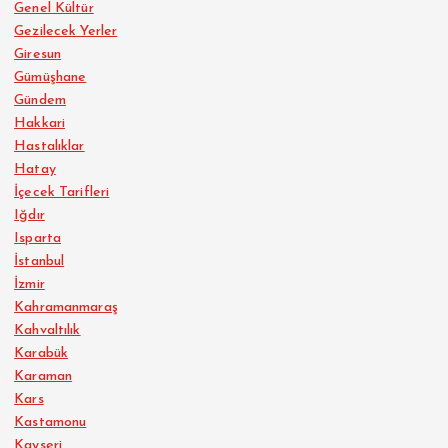
Genel Kültür
Gezilecek Yerler
Giresun
Gümüşhane
Gündem
Hakkari
Hastalıklar
Hatay
İçecek Tarifleri
Iğdır
Isparta
İstanbul
İzmir
Kahramanmaraş
Kahvaltılık
Karabük
Karaman
Kars
Kastamonu
Kayseri