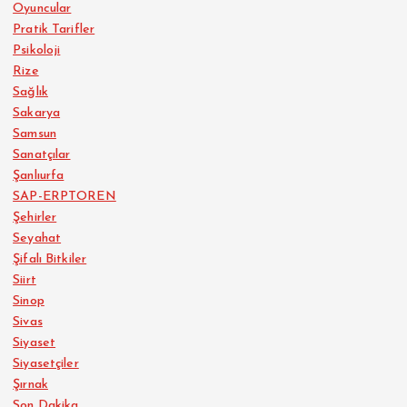
Oyuncular
Pratik Tarifler
Psikoloji
Rize
Sağlık
Sakarya
Samsun
Sanatçılar
Şanlıurfa
SAP-ERPTOREN
Şehirler
Seyahat
Şifalı Bitkiler
Siirt
Sinop
Sivas
Siyaset
Siyasetçiler
Şırnak
Son Dakika