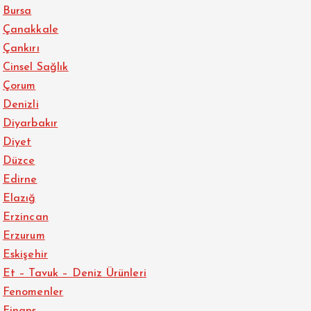
Bursa
Çanakkale
Çankırı
Cinsel Sağlık
Çorum
Denizli
Diyarbakır
Diyet
Düzce
Edirne
Elazığ
Erzincan
Erzurum
Eskişehir
Et – Tavuk – Deniz Ürünleri
Fenomenler
Finans