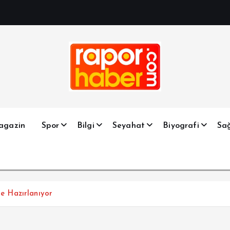
Haber, Spor, Magazin, Sağlık, Son Dakika, Gündem, Seyah
agazin
Spor
Bilgi
Seyahat
Biyografi
Sağ
 Hazırlanıyor