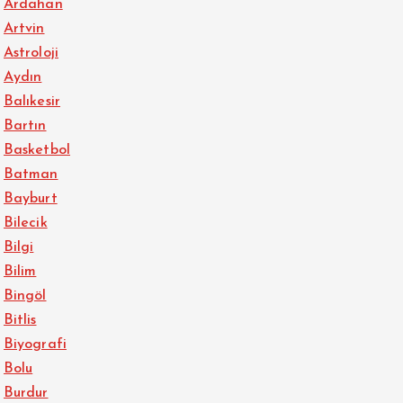
Ardahan
Artvin
Astroloji
Aydın
Balıkesir
Bartın
Basketbol
Batman
Bayburt
Bilecik
Bilgi
Bilim
Bingöl
Bitlis
Biyografi
Bolu
Burdur