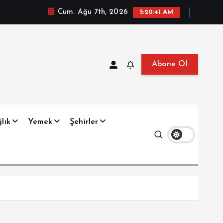
Cum. Ağu 7th, 2026
5:20:42 AM
Abone Ol
at, Haberler, Biyografi, Bilgi
lık
Yemek
Şehirler