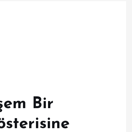
şem Bir
terisine