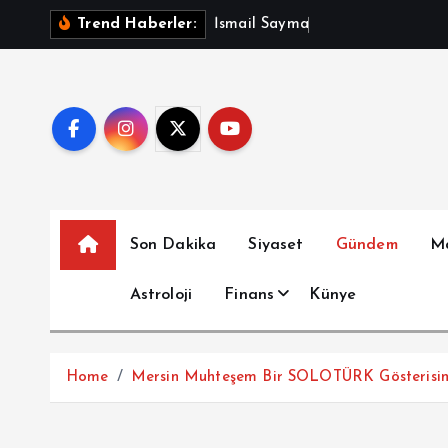
İ
İ
s
m
a
i
l
S
a
y
m
a
z
A
ç
ı
k
l
a
d
Trend Haberler:
ç
e
r
i
ğ
e
a
t
Son Dakika
Siyaset
Gündem
M
l
a
Astroloji
Finans
Künye
Home
Mersin Muhteşem Bir SOLOTÜRK Gösterisine