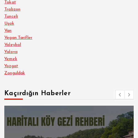
Tokat
Trabzon
Tunceli
Uşak
Van
Vegan Tarifler
Voleybol
Yalova
Yemek
Yozgat
Zonguldak
Kaçırdığın Haberler