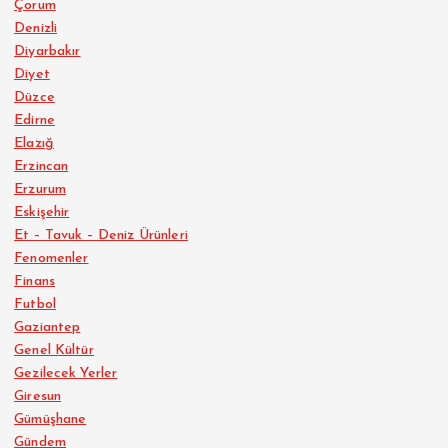
Çorum
Denizli
Diyarbakır
Diyet
Düzce
Edirne
Elazığ
Erzincan
Erzurum
Eskişehir
Et – Tavuk – Deniz Ürünleri
Fenomenler
Finans
Futbol
Gaziantep
Genel Kültür
Gezilecek Yerler
Giresun
Gümüşhane
Gündem