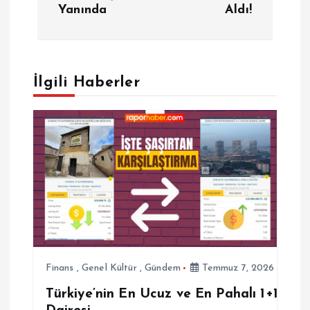
z
Yanında
Aldı!
ı
g
İlgili Haberler
e
z
i
n
m
e
Finans
,
Genel Kültür
,
Gündem
Temmuz 7, 2026
Türkiye’nin En Ucuz ve En Pahalı 1+1
s