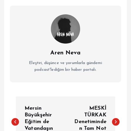
Aren Neva
Eleştiri, düşünce ve yorumlarla gündemi
podcast'lediğim bir haber portalı.
Y
Mersin
MESKİ
a
Büyükşehir
TÜRKAK
Eğitim de
Denetiminde
Vatandaşın
n Tam Not