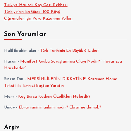
Türkiye Haritalı Köy Gezi Rehberi
Türkiye’nin En Güzel 100 Köyü
Öğrenciler İçin Para Kazanma Yolları
Son Yorumlar
Halil ibrahim akın
-
Türk Tarihinin En Büyük 6 Lideri
Hasan
-
Manifest Grubu Soruşturması Olayı Nedir? “Hayasızca
Hareketler”
Sinem Tan
-
MERSİNLİLERİN DİKKATİNE! Karaman Home
Tekstil ile Evinizi Baştan Yaratın
Merv
-
Koç Burcu Kadının Özellikleri Nelerdir?
Umay
-
Ebrar isminin anlamı nedir? Ebrar ne demek?
Arşiv