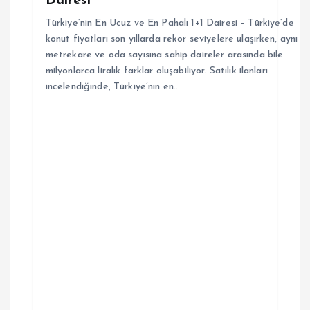
Dairesi
i
Türkiye’nin En Ucuz ve En Pahalı 1+1 Dairesi – Türkiye’de
konut fiyatları son yıllarda rekor seviyelere ulaşırken, aynı
metrekare ve oda sayısına sahip daireler arasında bile
milyonlarca liralık farklar oluşabiliyor. Satılık ilanları
incelendiğinde, Türkiye’nin en…