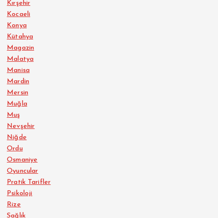
Kırşehir
Kocaeli
Konya
Kütahya
Magazin
Malatya
Manisa
Mardin
Mersin
Muğla
Muş
Nevşehir
Niğde
Ordu
Osmaniye
Oyuncular
Pratik Tarifler
Psikoloji
Rize
Sağlık