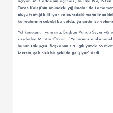
açıyor. 38. Cadde’nin açılması; burayı 15’e, 15’t
Toros Koleji’nin önündeki yığılmalar da tamamen 
oluşu trafiği kilitliyor ve buradaki mahalle sak
kalmalarının sebebi bu yoldu. Şu anda ise yolumu
Yol konusunun yanı sıra, Başkan Vahap Seçer yönet
kaydeden Muhtar Özcan,
“Yollarımız mükemmel. 
bunun takipçisi. Başkanımızla ilgili yüzde 85 me
Mersin, çok hızlı bir şekilde gelişiyor”
dedi.