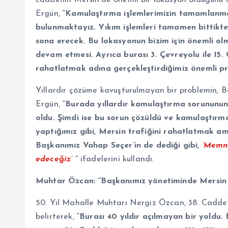
Ergün,
“Kamulaştırma işlemlerimizin tamamlanması
bulunmaktayız. Yıkım işlemleri tamamen bittikten 
sona erecek. Bu lokasyonun bizim için önemli olm
devam etmesi. Ayrıca burası 3. Çevreyolu ile 15.
rahatlatmak adına gerçekleştirdiğimiz önemli pro
Yıllardır çözüme kavuşturulmayan bir problemin, 
Ergün,
“Burada yıllardır kamulaştırma sorununu
oldu. Şimdi ise bu sorun çözüldü ve kamulaştırm
yaptığımız gibi, Mersin trafiğini rahatlatmak am
Başkanımız Vahap Seçer’in de dediği gibi,
‘Memnu
edeceğiz’
”
ifadelerini kullandı.
Muhtar Özcan: “Başkanımız yönetiminde Mersin ço
50. Yıl Mahalle Muhtarı Nergiz Özcan, 38. Cadde’n
belirterek,
“Burası 40 yıldır açılmayan bir yoldu.