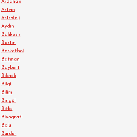
Ardahan
Artvin
Astroloji
Aydın
Balıkesir
Bartın
Basketbol
Batman
Bayburt
Bilecik
Bilgi
Bilim
Bingöl
Bitlis
Biyografi
Bolu
Burdur