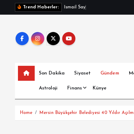
İ
İ
s
m
a
i
l
S
a
y
m
a
z
A
ç
ı
k
Trend Haberler:
ç
e
r
i
ğ
e
a
t
Son Dakika
Siyaset
Gündem
M
l
a
Astroloji
Finans
Künye
Home
Mersin Büyükşehir Belediyesi 40 Yıldır Açıl