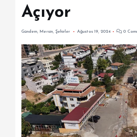
Açıyor
Gündem
,
Mersin
,
Şehirler
Ağustos 19, 2024
0 Com