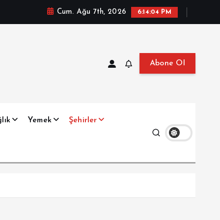
Cum. Ağu 7th, 2026
6:14:05 PM
Abone Ol
at, Haberler, Biyografi, Bilgi
lık
Yemek
Şehirler