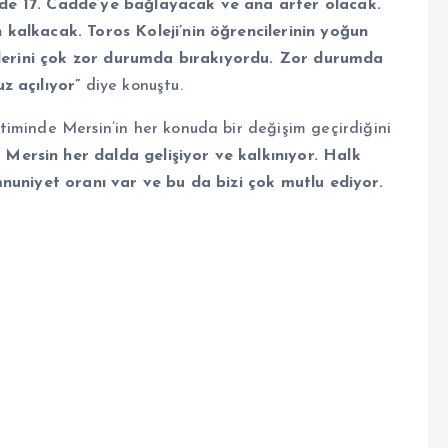
en de 17. Cadde’ye bağlayacak ve ana arter olacak.
kalkacak. Toros Koleji’nin öğrencilerinin yoğun
inlerini çok zor durumda bırakıyordu. Zor durumda
z açılıyor”
diye konuştu.
iminde Mersin’in her konuda bir değişim geçirdiğini
Mersin her dalda gelişiyor ve kalkınıyor. Halk
mnuniyet oranı var ve bu da bizi çok mutlu ediyor.