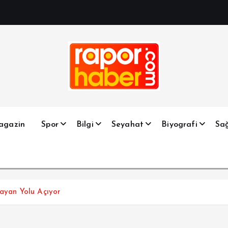
Haber, Spor, Magazin, Sağlık, Son Dakika, Gündem, Seyah
agazin
Spor
Bilgi
Seyahat
Biyografi
Sağ
mayan Yolu Açıyor