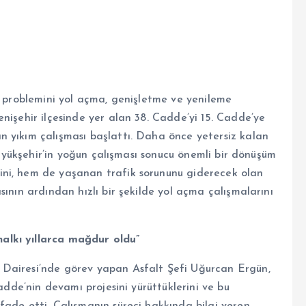
k problemini yol açma, genişletme ve yenileme
nişehir ilçesinde yer alan 38. Cadde’yi 15. Cadde’ye
 yıkım çalışması başlattı. Daha önce yetersiz kalan
 Büyükşehir’in yoğun çalışması sonucu önemli bir dönüşüm
ni, hem de yaşanan trafik sorununu giderecek olan
ının ardından hızlı bir şekilde yol açma çalışmalarını
alkı yıllarca mağdur oldu”
 Dairesi’nde görev yapan Asfalt Şefi Uğurcan Ergün,
Cadde’nin devamı projesini yürüttüklerini ve bu
fade etti. Çalışmanın süreci hakkında bilgi veren