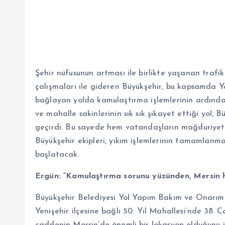
Şehir nüfusunun artması ile birlikte yaşanan trafi
çalışmaları ile gideren Büyükşehir, bu kapsamda Ye
bağlayan yolda kamulaştırma işlemlerinin ardından
ve mahalle sakinlerinin sık sık şikayet ettiği yol,
geçirdi. Bu sayede hem vatandaşların mağduriyeti
Büyükşehir ekipleri, yıkım işlemlerinin tamamlanmas
başlatacak.
Ergün: “Kamulaştırma sorunu yüzünden, Mersin h
Büyükşehir Belediyesi Yol Yapım Bakım ve Onarım
Yenişehir ilçesine bağlı 50. Yıl Mahallesi’nde 38. 
caddenin Mersin’de önemli bir lokasyon olduğunu i