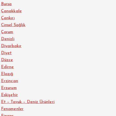
Bursa
Çanakkale
Çankırı
Cinsel Sağlık
Çorum
Denizli
Diyarbakır
Diyet
Düzce
Edirne
Elazığ
Erzincan
Erzurum
Eskişehir
Et – Tavuk – Deniz Ürünleri
Fenomenler
Finans