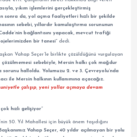
yla, yıkım işlemlerini gerçekleştirmiş
sonra da, yol açma faaliyetleri hızlı bir şekilde
asının sebebi, yıllardır kamulaştırma sorununun
 Cadde’nin bağlantısını yapacak, mevcut trafiği
jelerimizden bir tanesi”
dedi.
Başkan Vahap Seçer’le birlikte çözüldüğünü vurgulayan
n çözülmemesi sebebiyle, Mersin halkı çok mağdur
a sorunu halloldu. Yolumuzu 2. ve 3. Çevreyolu’nda
acı ile Mersin halkının kullanımına açacağız.
niyetle çalışıp, yeni yollar açmaya devam
k hızlı gelişiyor”
in 50. Yıl Mahallesi için büyük önem taşıdığını
 Başkanımız Vahap Seçer, 40 yıldır açılmayan bir yolu