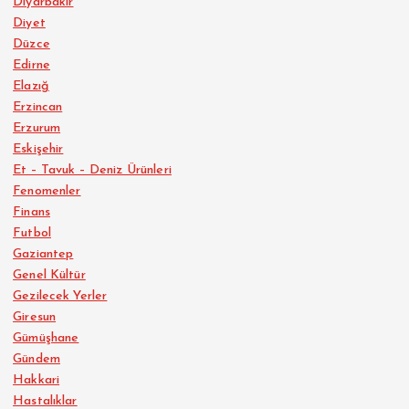
Diyarbakır
Diyet
Düzce
Edirne
Elazığ
Erzincan
Erzurum
Eskişehir
Et – Tavuk – Deniz Ürünleri
Fenomenler
Finans
Futbol
Gaziantep
Genel Kültür
Gezilecek Yerler
Giresun
Gümüşhane
Gündem
Hakkari
Hastalıklar