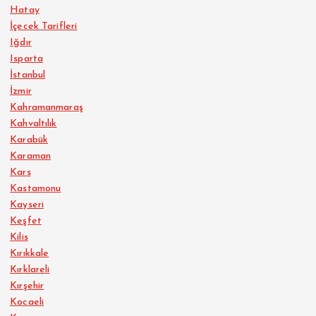
Hatay
İçecek Tarifleri
Iğdır
Isparta
İstanbul
İzmir
Kahramanmaraş
Kahvaltılık
Karabük
Karaman
Kars
Kastamonu
Kayseri
Keşfet
Kilis
Kırıkkale
Kırklareli
Kırşehir
Kocaeli