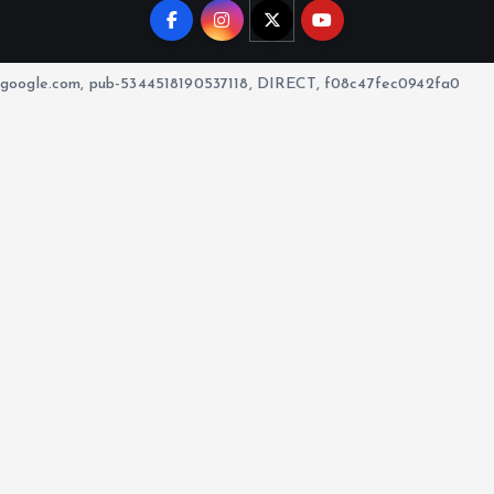
google.com, pub-5344518190537118, DIRECT, f08c47fec0942fa0