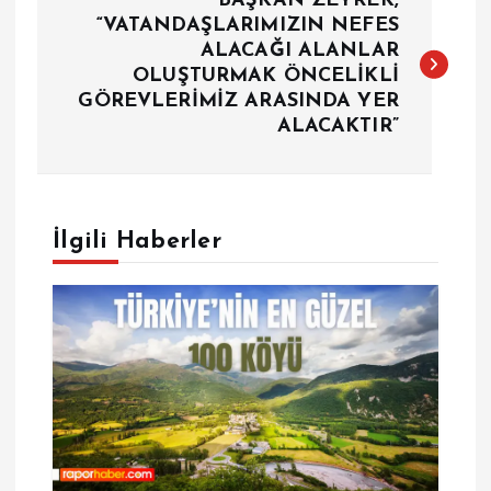
BAŞKAN ZEYREK,
a
“VATANDAŞLARIMIZIN NEFES
ALACAĞI ALANLAR
OLUŞTURMAK ÖNCELİKLİ
z
GÖREVLERİMİZ ARASINDA YER
ALACAKTIR”
ı
g
e
İlgili Haberler
z
i
n
m