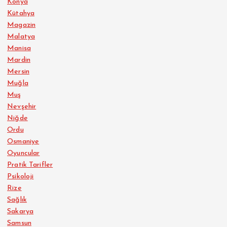
Konya
Kütahya
Magazin
Malatya
Manisa
Mardin
Mersin
Muğla
Muş
Nevşehir
Niğde
Ordu
Osmaniye
Oyuncular
Pratik Tarifler
Psikoloji
Rize
Sağlık
Sakarya
Samsun