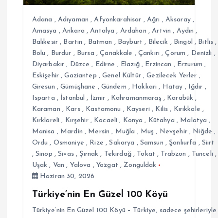
e
Adana
,
Adıyaman
,
Afyonkarahisar
,
Ağrı
,
Aksaray
,
s
Amasya
,
Ankara
,
Antalya
,
Ardahan
,
Artvin
,
Aydın
,
Balıkesir
,
Bartın
,
Batman
,
Bayburt
,
Bilecik
,
Bingöl
,
Bitlis
,
Bolu
,
Burdur
,
Bursa
,
Çanakkale
,
Çankırı
,
Çorum
,
Denizli
,
i
Diyarbakır
,
Düzce
,
Edirne
,
Elazığ
,
Erzincan
,
Erzurum
,
Eskişehir
,
Gaziantep
,
Genel Kültür
,
Gezilecek Yerler
,
Giresun
,
Gümüşhane
,
Gündem
,
Hakkari
,
Hatay
,
Iğdır
,
Isparta
,
İstanbul
,
İzmir
,
Kahramanmaraş
,
Karabük
,
Karaman
,
Kars
,
Kastamonu
,
Kayseri
,
Kilis
,
Kırıkkale
,
Kırklareli
,
Kırşehir
,
Kocaeli
,
Konya
,
Kütahya
,
Malatya
,
Manisa
,
Mardin
,
Mersin
,
Muğla
,
Muş
,
Nevşehir
,
Niğde
,
Ordu
,
Osmaniye
,
Rize
,
Sakarya
,
Samsun
,
Şanlıurfa
,
Siirt
,
Sinop
,
Sivas
,
Şırnak
,
Tekirdağ
,
Tokat
,
Trabzon
,
Tunceli
,
Uşak
,
Van
,
Yalova
,
Yozgat
,
Zonguldak
Haziran 30, 2026
Türkiye’nin En Güzel 100 Köyü
Türkiye’nin En Güzel 100 Köyü – Türkiye, sadece şehirleriyle