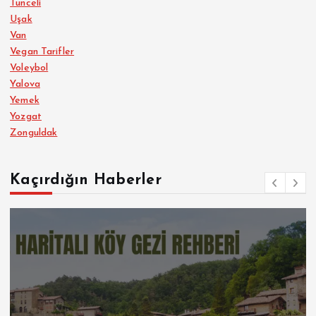
Tunceli
Uşak
Van
Vegan Tarifler
Voleybol
Yalova
Yemek
Yozgat
Zonguldak
Kaçırdığın Haberler