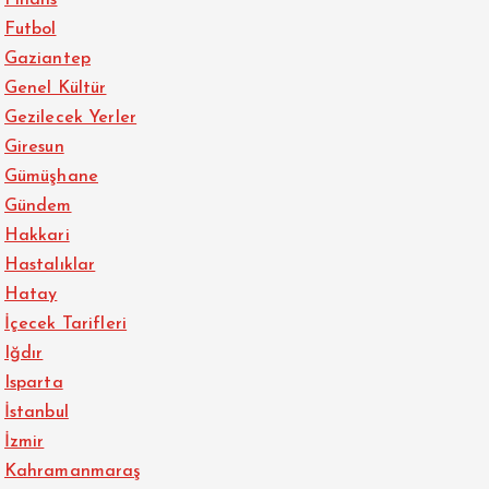
Finans
Futbol
Gaziantep
Genel Kültür
Gezilecek Yerler
Giresun
Gümüşhane
Gündem
Hakkari
Hastalıklar
Hatay
İçecek Tarifleri
Iğdır
Isparta
İstanbul
İzmir
Kahramanmaraş