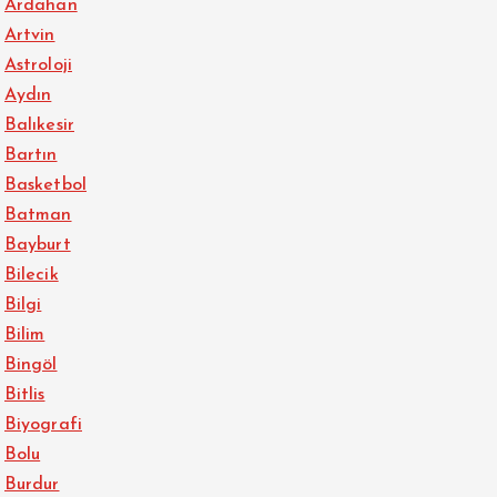
Ardahan
Artvin
Astroloji
Aydın
Balıkesir
Bartın
Basketbol
Batman
Bayburt
Bilecik
Bilgi
Bilim
Bingöl
Bitlis
Biyografi
Bolu
Burdur