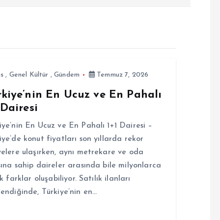
ns
,
Genel Kültür
,
Gündem
Temmuz 7, 2026
rkiye’nin En Ucuz ve En Pahalı
 Dairesi
iye’nin En Ucuz ve En Pahalı 1+1 Dairesi –
iye’de konut fiyatları son yıllarda rekor
yelere ulaşırken, aynı metrekare ve oda
sına sahip daireler arasında bile milyonlarca
ık farklar oluşabiliyor. Satılık ilanları
lendiğinde, Türkiye’nin en…