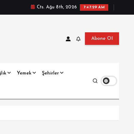
Cts. Ağu 8th, 2026
7:47:30 AM
Abone Ol
at, Haberler, Biyografi, Bilgi
lık
Yemek
Şehirler