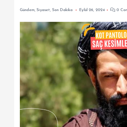
Gündem
,
Siyaset
,
Son Dakika
Eylül 26, 2024
0 Co