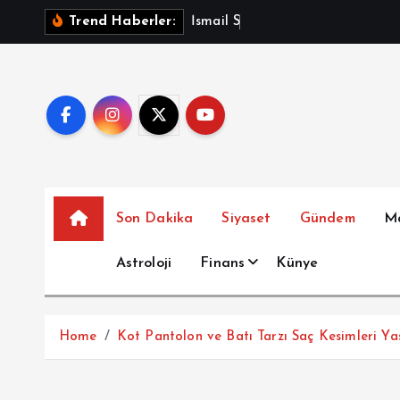
İ
İ
s
m
a
i
l
S
a
y
m
a
z
A
Trend Haberler:
ç
e
r
i
ğ
e
a
t
Son Dakika
Siyaset
Gündem
M
l
a
Astroloji
Finans
Künye
Home
Kot Pantolon ve Batı Tarzı Saç Kesimleri Ya