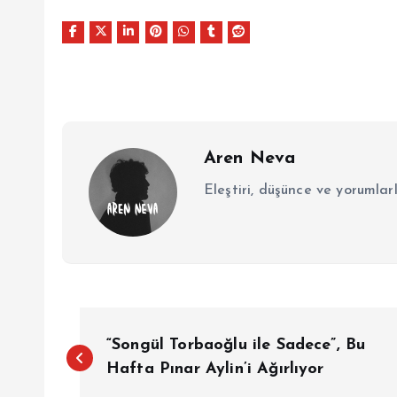
Aren Neva
Eleştiri, düşünce ve yorumlar
Y
“Songül Torbaoğlu ile Sadece”, Bu
a
Hafta Pınar Aylin’i Ağırlıyor