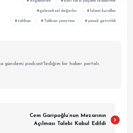
Afganistan
Batı tarzı yaşamı reddetme
geleneksel değerler
İslami kurallar
taliban
Taliban yönetimi
yasak getirirldi
la gündemi podcast'lediğim bir haber portalı.
Cem Garipoğlu’nun Mezarının
Açılması Talebi Kabul Edildi