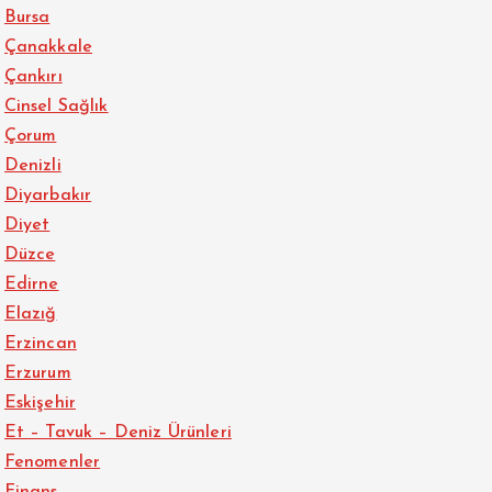
Bursa
Çanakkale
Çankırı
Cinsel Sağlık
Çorum
Denizli
Diyarbakır
Diyet
Düzce
Edirne
Elazığ
Erzincan
Erzurum
Eskişehir
Et – Tavuk – Deniz Ürünleri
Fenomenler