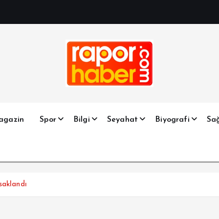
Haber, Spor, Magazin, Sağlık, Son Dakika, Gündem, Seyah
agazin
Spor
Bilgi
Seyahat
Biyografi
Sağ
saklandı