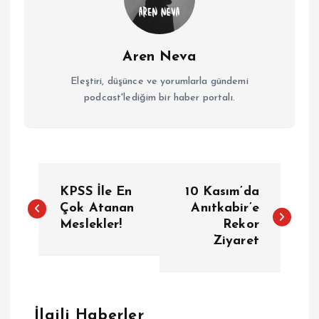
Aren Neva
Eleştiri, düşünce ve yorumlarla gündemi
podcast'lediğim bir haber portalı.
Y
KPSS İle En
10 Kasım’da
a
Çok Atanan
Anıtkabir’e
Meslekler!
Rekor
Ziyaret
z
ı
g
İlgili Haberler