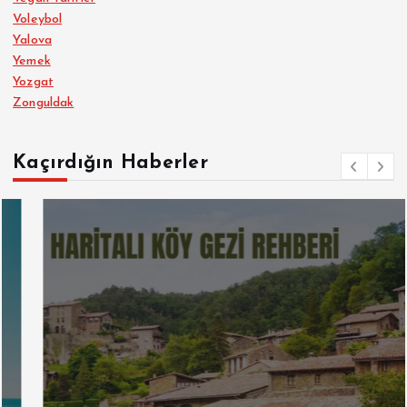
Voleybol
Yalova
Yemek
Yozgat
Zonguldak
Kaçırdığın Haberler