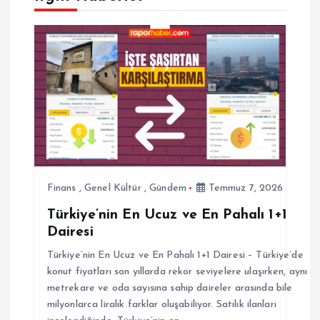
e
z
i
n
m
Finans
,
Genel Kültür
,
Gündem
Temmuz 7, 2026
e
Türkiye’nin En Ucuz ve En Pahalı 1+1
Dairesi
s
Türkiye’nin En Ucuz ve En Pahalı 1+1 Dairesi – Türkiye’de
i
konut fiyatları son yıllarda rekor seviyelere ulaşırken, aynı
metrekare ve oda sayısına sahip daireler arasında bile
milyonlarca liralık farklar oluşabiliyor. Satılık ilanları