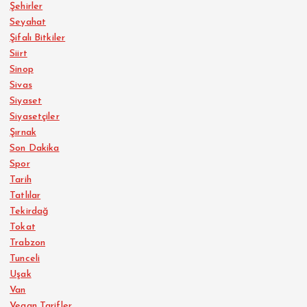
Şehirler
Seyahat
Şifalı Bitkiler
Siirt
Sinop
Sivas
Siyaset
Siyasetçiler
Şırnak
Son Dakika
Spor
Tarih
Tatlılar
Tekirdağ
Tokat
Trabzon
Tunceli
Uşak
Van
Vegan Tarifler