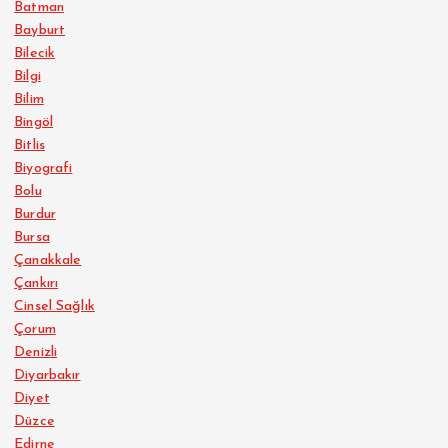
Batman
Bayburt
Bilecik
Bilgi
Bilim
Bingöl
Bitlis
Biyografi
Bolu
Burdur
Bursa
Çanakkale
Çankırı
Cinsel Sağlık
Çorum
Denizli
Diyarbakır
Diyet
Düzce
Edirne