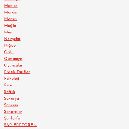
Manisa
Mardin
Mersin
Muğla
Muş
Nevşehir
Niğde
Ordu
Osmaniye
Oyuncular
Pratik Tarifler
Psikoloji
Rize
Sağlık
Sakarya
Samsun
Sanatçılar
Şanlıurfa
SAP-ERPTOREN