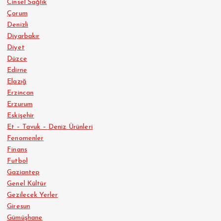
Cinsel Sağlık
Çorum
Denizli
Diyarbakır
Diyet
Düzce
Edirne
Elazığ
Erzincan
Erzurum
Eskişehir
Et – Tavuk – Deniz Ürünleri
Fenomenler
Finans
Futbol
Gaziantep
Genel Kültür
Gezilecek Yerler
Giresun
Gümüşhane