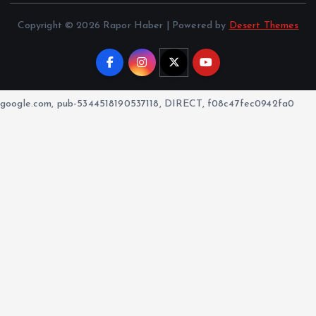
Copyright © 2026 Rapor Haber | Powered by
Desert Themes
google.com, pub-5344518190537118, DIRECT, f08c47fec0942fa0