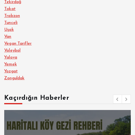
Tekirdağ
Tokat
Trabzon
Tunceli
Uşak
Van
Vegan Tarifler
Voleybol
Yalova
Yemek
Yozgat
Zonguldak
Kaçırdığın Haberler