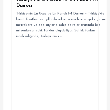
Dairesi
e
Türkiye’nin En Ucuz ve En Pahalı 1+1 Dairesi – Türkiye’de
s
konut fiyatları son yıllarda rekor seviyelere ulaşırken, aynı
metrekare ve oda sayısına sahip daireler arasında bile
i
milyonlarca liralık farklar oluşabiliyor. Satılık ilanları
incelendiğinde, Türkiye’nin en…