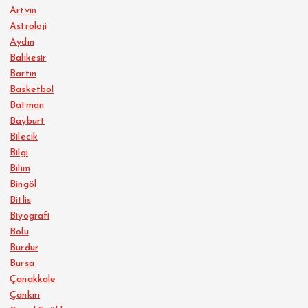
Artvin
Astroloji
Aydın
Balıkesir
Bartın
Basketbol
Batman
Bayburt
Bilecik
Bilgi
Bilim
Bingöl
Bitlis
Biyografi
Bolu
Burdur
Bursa
Çanakkale
Çankırı