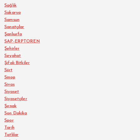
Sağlık
Sakarya
Samsun
Sanatçılar
Şanlıurfa
SAP-ERPTOREN
Şehirler
Seyahat
Şifalı Bitkiler
Siirt
Sinop
Sivas
Siyaset
Siyasetçiler
Şırnak
Son Dakika
Spor
Tarih
Tatlılar