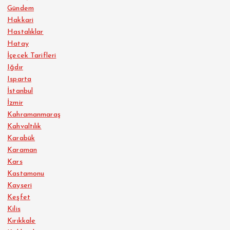
Gündem
Hakkari
Hastalıklar
Hatay
İçecek Tarifleri
Iğdır
Isparta
İstanbul
İzmir
Kahramanmaraş
Kahvaltılık
Karabük
Karaman
Kars
Kastamonu
Kayseri
Keşfet
Kilis
Kırıkkale