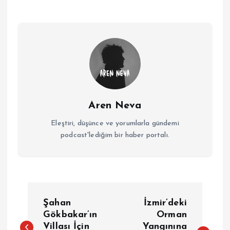
Aren Neva
Eleştiri, düşünce ve yorumlarla gündemi
podcast'lediğim bir haber portalı.
Y
Şahan
İzmir’deki
a
Gökbakar’ın
Orman
Villası İçin
Yangınına