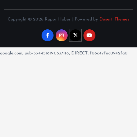
Copyright © 2026 Rapor Haber | Powered by
Desert Themes
google.com, pub-5344518190537118, DIRECT, f08c47fec0942fa0