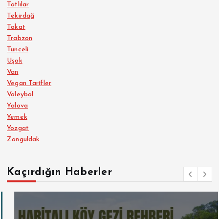
Tatlılar
Tekirdağ
Tokat
Trabzon
Tunceli
Uşak
Van
Vegan Tarifler
Voleybol
Yalova
Yemek
Yozgat
Zonguldak
Kaçırdığın Haberler