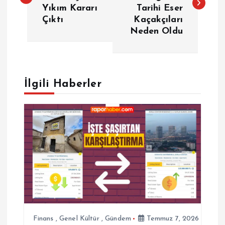
Yıkım Kararı
Tarihi Eser
z
Çıktı
Kaçakçıları
Neden Oldu
ı
g
e
İlgili Haberler
z
i
n
m
e
Finans
,
Genel Kültür
,
Gündem
Temmuz 7, 2026