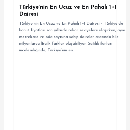
s
Türkiye’nin En Ucuz ve En Pahalı 1+1
Dairesi
i
Türkiye’nin En Ucuz ve En Pahalı 1+1 Dairesi – Türkiye’de
konut fiyatları son yıllarda rekor seviyelere ulaşırken, aynı
metrekare ve oda sayısına sahip daireler arasında bile
milyonlarca liralık farklar oluşabiliyor. Satılık ilanları
incelendiğinde, Türkiye’nin en…