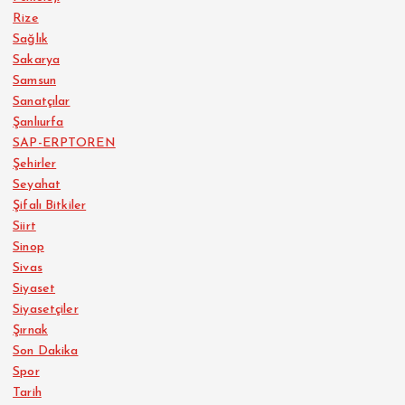
Rize
Sağlık
Sakarya
Samsun
Sanatçılar
Şanlıurfa
SAP-ERPTOREN
Şehirler
Seyahat
Şifalı Bitkiler
Siirt
Sinop
Sivas
Siyaset
Siyasetçiler
Şırnak
Son Dakika
Spor
Tarih