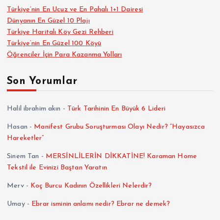
Türkiye’nin En Ucuz ve En Pahalı 1+1 Dairesi
Dünyanın En Güzel 10 Plajı
Türkiye Haritalı Köy Gezi Rehberi
Türkiye’nin En Güzel 100 Köyü
Öğrenciler İçin Para Kazanma Yolları
Son Yorumlar
Halil ibrahim akın
-
Türk Tarihinin En Büyük 6 Lideri
Hasan
-
Manifest Grubu Soruşturması Olayı Nedir? “Hayasızca
Hareketler”
Sinem Tan
-
MERSİNLİLERİN DİKKATİNE! Karaman Home
Tekstil ile Evinizi Baştan Yaratın
Merv
-
Koç Burcu Kadının Özellikleri Nelerdir?
Umay
-
Ebrar isminin anlamı nedir? Ebrar ne demek?