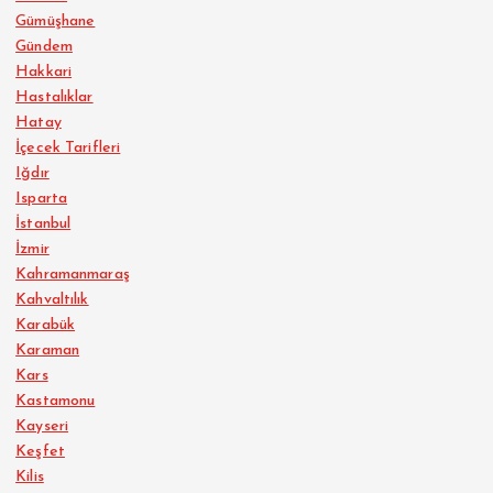
Gümüşhane
Gündem
Hakkari
Hastalıklar
Hatay
İçecek Tarifleri
Iğdır
Isparta
İstanbul
İzmir
Kahramanmaraş
Kahvaltılık
Karabük
Karaman
Kars
Kastamonu
Kayseri
Keşfet
Kilis