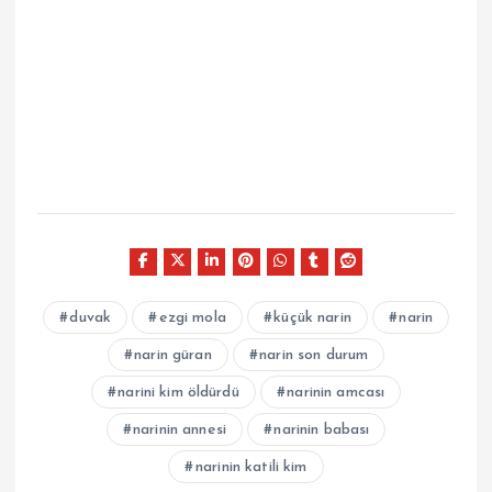
duvak
ezgi mola
küçük narin
narin
narin güran
narin son durum
narini kim öldürdü
narinin amcası
narinin annesi
narinin babası
narinin katili kim