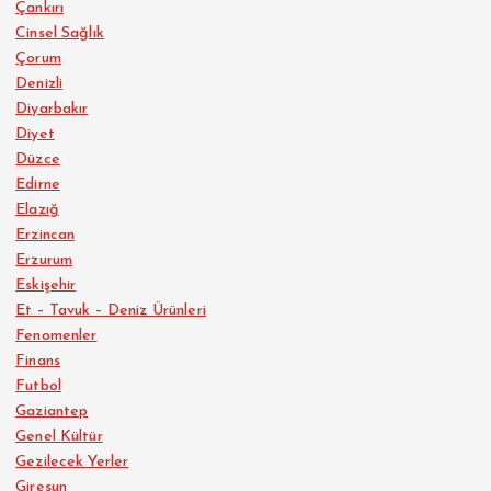
Çankırı
Cinsel Sağlık
Çorum
Denizli
Diyarbakır
Diyet
Düzce
Edirne
Elazığ
Erzincan
Erzurum
Eskişehir
Et – Tavuk – Deniz Ürünleri
Fenomenler
Finans
Futbol
Gaziantep
Genel Kültür
Gezilecek Yerler
Giresun