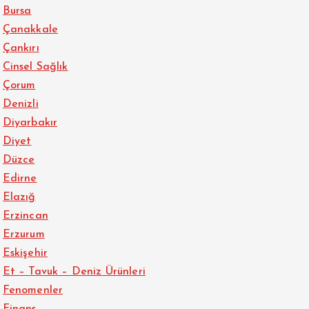
Bursa
Çanakkale
Çankırı
Cinsel Sağlık
Çorum
Denizli
Diyarbakır
Diyet
Düzce
Edirne
Elazığ
Erzincan
Erzurum
Eskişehir
Et – Tavuk – Deniz Ürünleri
Fenomenler
Finans