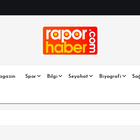
Haber, Spor, Magazin, Sağlık, Son Dakika, Gündem, Seyah
agazin
Spor
Bilgi
Seyahat
Biyografi
Sağ