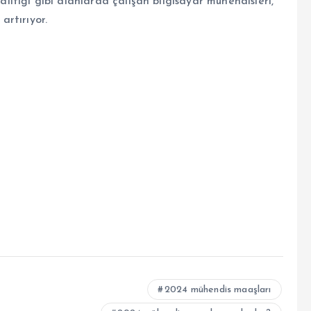
alitiği gibi alanlarda çalışan bilgisayar mühendisleri,
artırıyor.
2024 mühendis maaşları