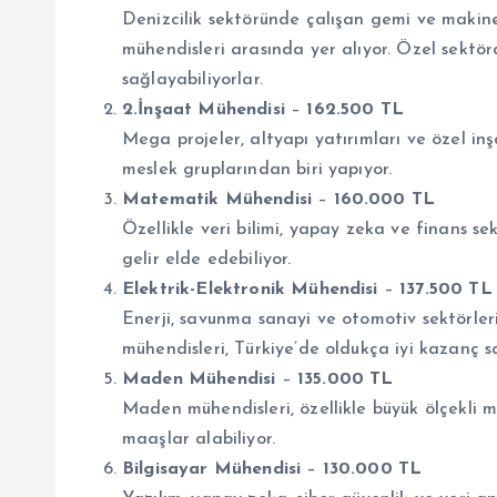
Denizcilik sektöründe çalışan gemi ve makine
mühendisleri arasında yer alıyor. Özel sektö
sağlayabiliyorlar.
2.İnşaat Mühendisi
–
162.500 TL
Mega projeler, altyapı yatırımları ve özel in
meslek gruplarından biri yapıyor.
Matematik Mühendisi
–
160.000 TL
Özellikle veri bilimi, yapay zeka ve finans s
gelir elde edebiliyor.
Elektrik-Elektronik Mühendisi
–
137.500 TL
Enerji, savunma sanayi ve otomotiv sektörler
mühendisleri, Türkiye’de oldukça iyi kazanç sa
Maden Mühendisi
–
135.000 TL
Maden mühendisleri, özellikle büyük ölçekli m
maaşlar alabiliyor.
Bilgisayar Mühendisi
–
130.000 TL