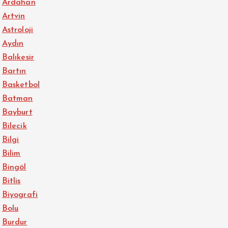
Ardahan
Artvin
Astroloji
Aydın
Balıkesir
Bartın
Basketbol
Batman
Bayburt
Bilecik
Bilgi
Bilim
Bingöl
Bitlis
Biyografi
Bolu
Burdur