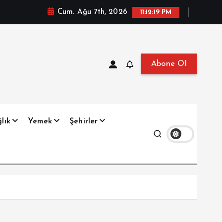
Cum. Ağu 7th, 2026
11:12:20 PM
Abone Ol
at, Haberler, Biyografi, Bilgi
lık
Yemek
Şehirler