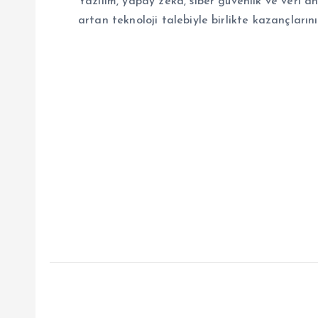
Yazılım, yapay zeka, siber güvenlik ve veri an
artan teknoloji talebiyle birlikte kazançlarını 