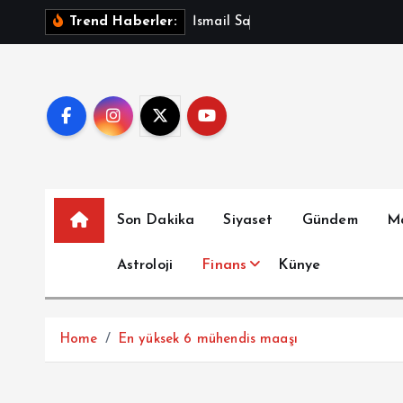
İ
İ
s
m
a
i
l
S
a
y
m
a
z
A
Trend Haberler:
ç
e
r
i
ğ
e
a
t
Son Dakika
Siyaset
Gündem
M
l
a
Astroloji
Finans
Künye
Home
En yüksek 6 mühendis maaşı