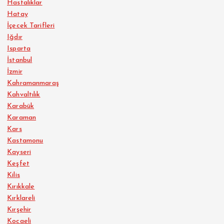
Hastalıklar
Hatay
İçecek Tarifleri
Iğdır
Isparta
İstanbul
İzmir
Kahramanmaraş
Kahvaltılık
Karabük
Karaman
Kars
Kastamonu
Kayseri
Keşfet
Kilis
Kırıkkale
Kırklareli
Kırşehir
Kocaeli