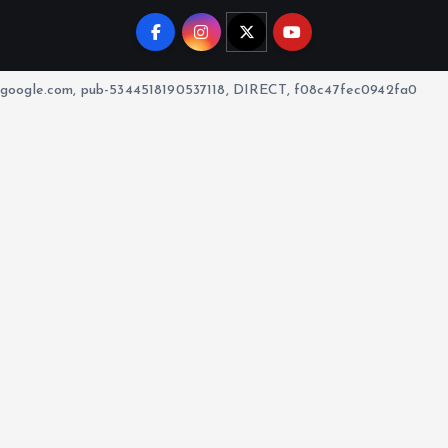
google.com, pub-5344518190537118, DIRECT, f08c47fec0942fa0