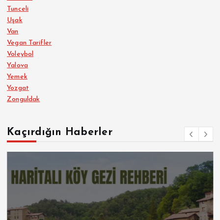
Tunceli
Uşak
Van
Vegan Tarifler
Voleybol
Yalova
Yemek
Yozgat
Zonguldak
Kaçırdığın Haberler