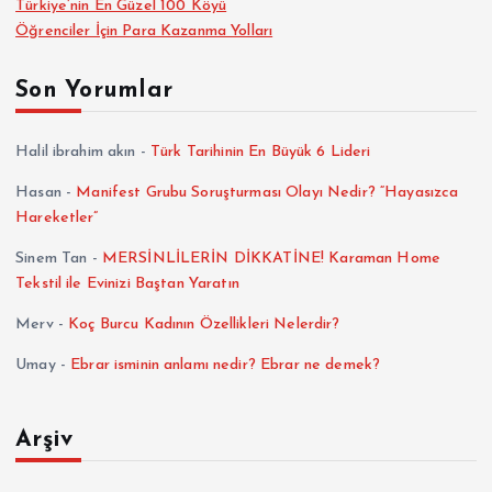
Türkiye’nin En Güzel 100 Köyü
Öğrenciler İçin Para Kazanma Yolları
Son Yorumlar
Halil ibrahim akın
-
Türk Tarihinin En Büyük 6 Lideri
Hasan
-
Manifest Grubu Soruşturması Olayı Nedir? “Hayasızca
Hareketler”
Sinem Tan
-
MERSİNLİLERİN DİKKATİNE! Karaman Home
Tekstil ile Evinizi Baştan Yaratın
Merv
-
Koç Burcu Kadının Özellikleri Nelerdir?
Umay
-
Ebrar isminin anlamı nedir? Ebrar ne demek?
Arşiv