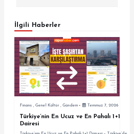
ı
g
İlgili Haberler
e
z
i
n
m
e
Finans
,
Genel Kültür
,
Gündem
Temmuz 7, 2026
Türkiye’nin En Ucuz ve En Pahalı 1+1
s
Dairesi
Türkiye’nin En Ucuz ve En Pahalı 1+1 Dairesi – Türkiye’de