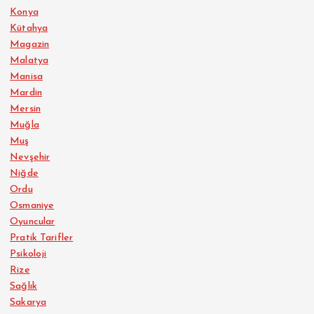
Konya
Kütahya
Magazin
Malatya
Manisa
Mardin
Mersin
Muğla
Muş
Nevşehir
Niğde
Ordu
Osmaniye
Oyuncular
Pratik Tarifler
Psikoloji
Rize
Sağlık
Sakarya