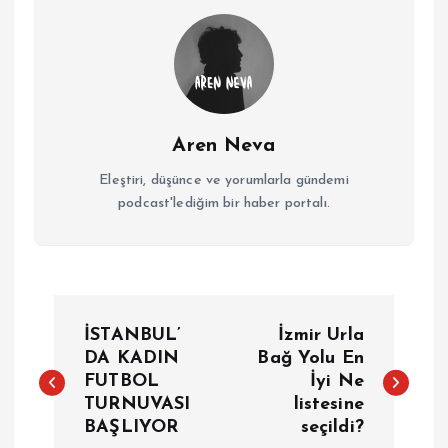
Aren Neva
Eleştiri, düşünce ve yorumlarla gündemi
podcast'lediğim bir haber portalı.
Y
İSTANBUL’
İzmir Urla
a
DA KADIN
Bağ Yolu En
FUTBOL
İyi Ne
TURNUVASI
listesine
z
BAŞLIYOR
seçildi?