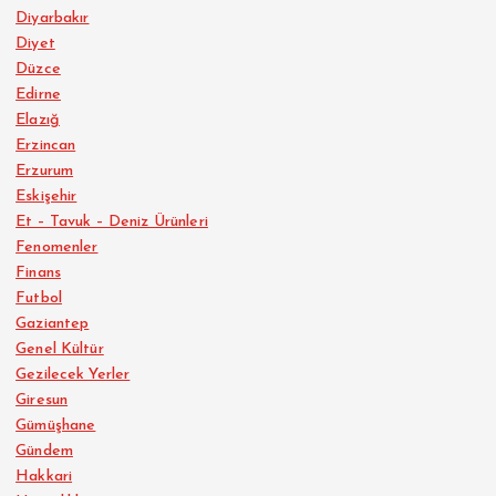
Diyarbakır
Diyet
Düzce
Edirne
Elazığ
Erzincan
Erzurum
Eskişehir
Et – Tavuk – Deniz Ürünleri
Fenomenler
Finans
Futbol
Gaziantep
Genel Kültür
Gezilecek Yerler
Giresun
Gümüşhane
Gündem
Hakkari