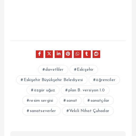
davetliler
Eskişehir
Eskişehir Büyükşehir Belediyesi
öğrenciler
özgür uğuz
plan B: versiyon 1.0
resim sergisi
sanat
sanatçılar
sanatseverler
Vekili Nihat Çuhadar