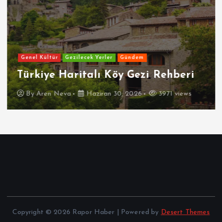
Genel Kültür
Gezilecek Yerler
Gündem
Türkiye Haritalı Köy Gezi Rehberi
By
Aren Neva
Haziran 30, 2026
3971 views
Copyright © 2026 Rapor Haber | Powered by
Desert Themes