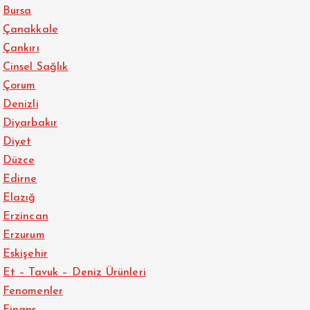
Bursa
Çanakkale
Çankırı
Cinsel Sağlık
Çorum
Denizli
Diyarbakır
Diyet
Düzce
Edirne
Elazığ
Erzincan
Erzurum
Eskişehir
Et – Tavuk – Deniz Ürünleri
Fenomenler