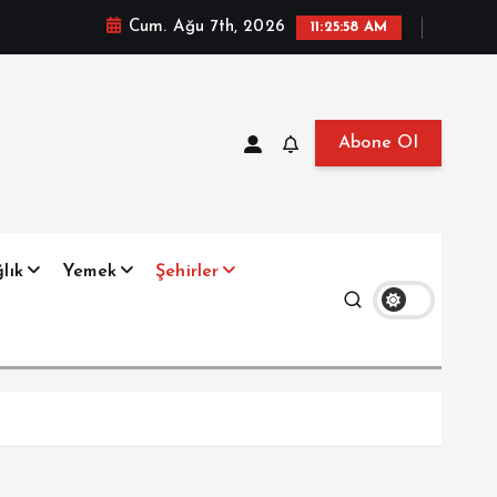
Cum. Ağu 7th, 2026
11:25:59 AM
Abone Ol
at, Haberler, Biyografi, Bilgi
lık
Yemek
Şehirler