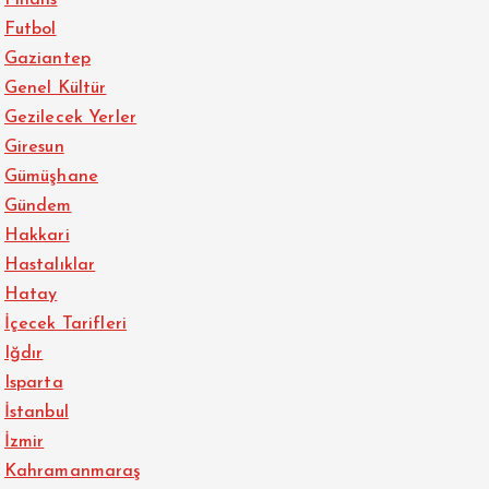
Finans
Futbol
Gaziantep
Genel Kültür
Gezilecek Yerler
Giresun
Gümüşhane
Gündem
Hakkari
Hastalıklar
Hatay
İçecek Tarifleri
Iğdır
Isparta
İstanbul
İzmir
Kahramanmaraş