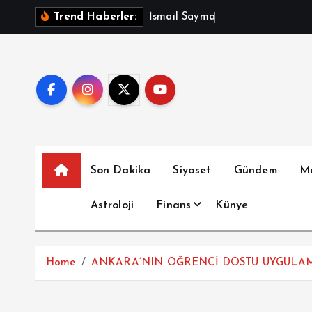
İ
İ
s
m
a
i
l
S
a
y
m
a
z
A
ç
ı
k
l
a
Trend Haberler:
ç
e
r
i
ğ
e
a
t
Son Dakika
Siyaset
Gündem
M
l
a
Astroloji
Finans
Künye
Home
ANKARA’NIN ÖĞRENCİ DOSTU UYGULA