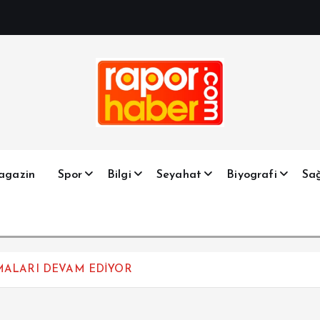
Haber, Spor, Magazin, Sağlık, Son Dakika, Gündem, Seyah
agazin
Spor
Bilgi
Seyahat
Biyografi
Sağ
MALARI DEVAM EDİYOR