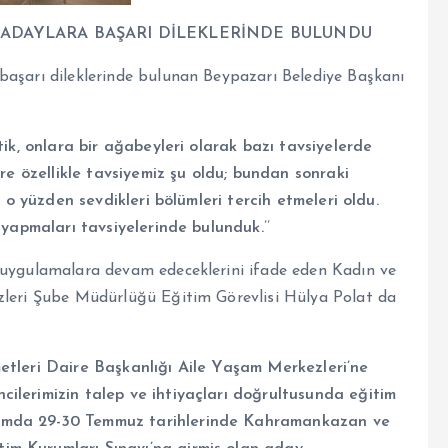
 ADAYLARA BAŞARI DİLEKLERİNDE BULUNDU
başarı dileklerinde bulunan Beypazarı Belediye Başkanı
tik, onlara bir ağabeyleri olarak bazı tavsiyelerde
ere özellikle tavsiyemiz şu oldu; bundan sonraki
r o yüzden sevdikleri bölümleri tercih etmeleri oldu.
i yapmaları tavsiyelerinde bulunduk.
’’
 uygulamalara devam edeceklerini ifade eden Kadın ve
zleri Şube Müdürlüğü Eğitim Görevlisi Hülya Polat da
etleri Daire Başkanlığı Aile Yaşam Merkezleri’ne
ilerimizin talep ve ihtiyaçları doğrultusunda eğitim
samda 29-30 Temmuz tarihlerinde Kahramankazan ve