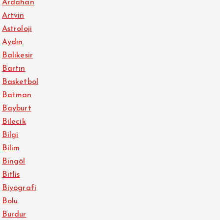
Ardahan
Artvin
Astroloji
Aydın
Balıkesir
Bartın
Basketbol
Batman
Bayburt
Bilecik
Bilgi
Bilim
Bingöl
Bitlis
Biyografi
Bolu
Burdur