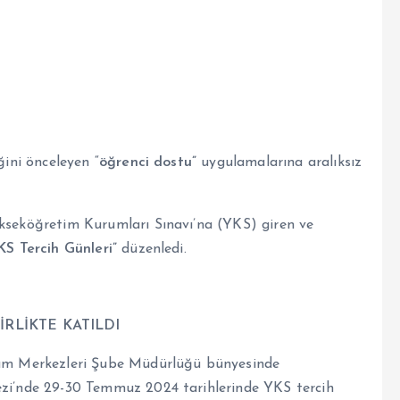
ğini önceleyen “
öğrenci dostu”
uygulamalarına aralıksız
ükseköğretim Kurumları Sınavı’na (YKS) giren ve
KS Tercih Günleri”
düzenledi.
İRLİKTE KATILDI
aşam Merkezleri Şube Müdürlüğü bünyesinde
ezi’nde 29-30 Temmuz 2024 tarihlerinde YKS tercih