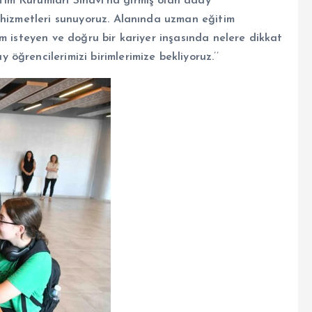
im Kurumları Sınavı’na girmiş olan aday
 hizmetleri sunuyoruz. Alanında uzman eğitim
m isteyen ve doğru bir kariyer inşasında nelere dikkat
öğrencilerimizi birimlerimize bekliyoruz.
’’