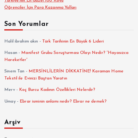
Türkiye’nin En Güzel 100 Köyü
Öğrenciler İçin Para Kazanma Yolları
Son Yorumlar
Halil ibrahim akın
-
Türk Tarihinin En Büyük 6 Lideri
Hasan
-
Manifest Grubu Soruşturması Olayı Nedir? “Hayasızca
Hareketler”
Sinem Tan
-
MERSİNLİLERİN DİKKATİNE! Karaman Home
Tekstil ile Evinizi Baştan Yaratın
Merv
-
Koç Burcu Kadının Özellikleri Nelerdir?
Umay
-
Ebrar isminin anlamı nedir? Ebrar ne demek?
Arşiv