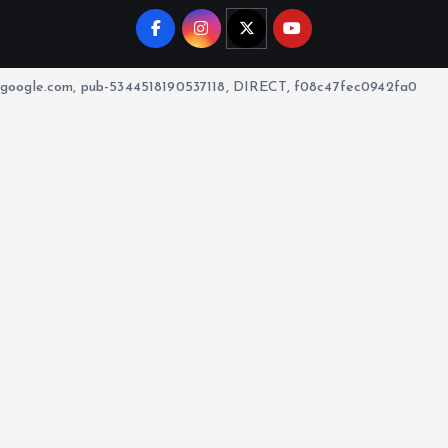
google.com, pub-5344518190537118, DIRECT, f08c47fec0942fa0