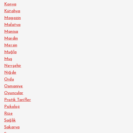
Konya
Kütahya
Magazin
Malatya
Manisa
Mardin
Mersin
Muğla
Muş
Nevşehir
Niğde
Ordu
Osmaniye
Oyuncular
Pratik Tarifler
Psikoloji
Rize
Sağlık
Sakarya