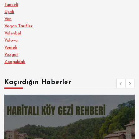
Tunceli
Uşak
Van
Vegan Tarifler
Voleybol
Yalova
Yemek
Yozgat
Zonguldak
Kaçırdığın Haberler