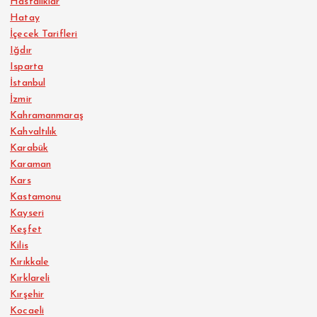
Hastalıklar
Hatay
İçecek Tarifleri
Iğdır
Isparta
İstanbul
İzmir
Kahramanmaraş
Kahvaltılık
Karabük
Karaman
Kars
Kastamonu
Kayseri
Keşfet
Kilis
Kırıkkale
Kırklareli
Kırşehir
Kocaeli