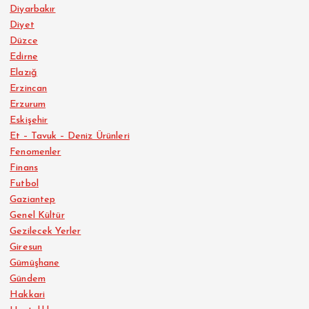
Diyarbakır
Diyet
Düzce
Edirne
Elazığ
Erzincan
Erzurum
Eskişehir
Et – Tavuk – Deniz Ürünleri
Fenomenler
Finans
Futbol
Gaziantep
Genel Kültür
Gezilecek Yerler
Giresun
Gümüşhane
Gündem
Hakkari