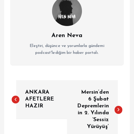
Aren Neva
Eleştiri, düşünce ve yorumlarla gündemi
podcast'lediğim bir haber portalı.
Y
ANKARA
Mersin’den
a
AFETLERE
6 Şubat
HAZIR
Depremlerin
in 2. Yılında
z
‘Sessiz
Yürüyüş’
ı