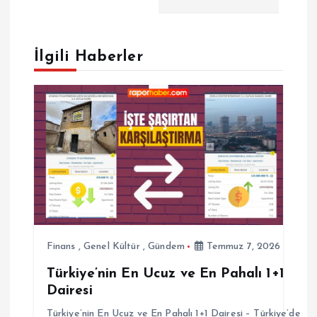
g
e
İlgili Haberler
z
i
n
m
e
Finans
,
Genel Kültür
,
Gündem
Temmuz 7, 2026
s
Türkiye’nin En Ucuz ve En Pahalı 1+1
Dairesi
i
Türkiye’nin En Ucuz ve En Pahalı 1+1 Dairesi – Türkiye’de