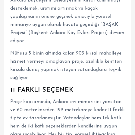
Ankara Büyükşehir Belediyesinin kırsal kalkınmayı
desteklemek, üretimi artırmak ve kaçak
yapılaşmanın önüne geçmek amacıyla yöresel
mimariye uygun olarak hayata geçirdiği
“BAŞAK
Projesi”
(Başkent Ankara Köy Evleri Projesi) devam
ediyor.
Nüfusu 5 binin altında kalan 903 kırsal mahalleye
hizmet vermeyi amaçlayan proje, özellikle kentten
kırsala dönüş yapmak isteyen vatandaşlara teşvik
sağlıyor.
11 FARKLI SEÇENEK
Proje kapsamında, Ankara evi mimarisini yansıtan
ve 60 metrekareden 199 metrekareye kadar 11 farklı
tipte ev tasarlanmıştır. Vatandaşlar hem tek katlı
hem de iki katlı seçeneklerden kendilerine uygun
olanı seçebiliyor. Her bir tip, yöresel ihtiyaçlara