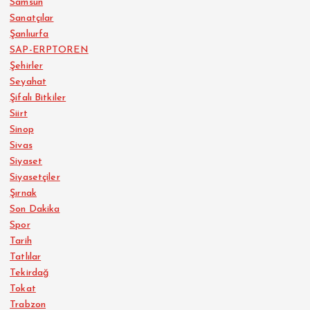
Samsun
Sanatçılar
Şanlıurfa
SAP-ERPTOREN
Şehirler
Seyahat
Şifalı Bitkiler
Siirt
Sinop
Sivas
Siyaset
Siyasetçiler
Şırnak
Son Dakika
Spor
Tarih
Tatlılar
Tekirdağ
Tokat
Trabzon