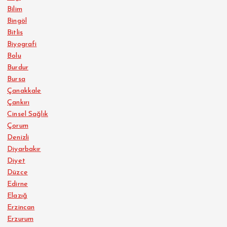
Bilim
Bingöl
Bitlis
Biyografi
Bolu
Burdur
Bursa
Çanakkale
Çankırı
Cinsel Sağlık
Çorum
Denizli
Diyarbakır
Diyet
Düzce
Edirne
Elazığ
Erzincan
Erzurum