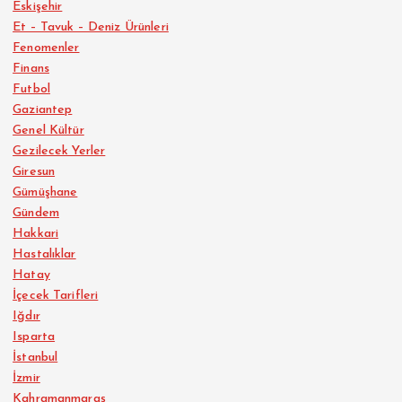
Eskişehir
Et – Tavuk – Deniz Ürünleri
Fenomenler
Finans
Futbol
Gaziantep
Genel Kültür
Gezilecek Yerler
Giresun
Gümüşhane
Gündem
Hakkari
Hastalıklar
Hatay
İçecek Tarifleri
Iğdır
Isparta
İstanbul
İzmir
Kahramanmaraş