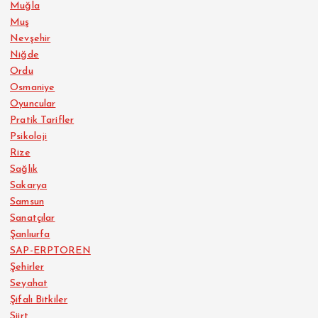
Muğla
Muş
Nevşehir
Niğde
Ordu
Osmaniye
Oyuncular
Pratik Tarifler
Psikoloji
Rize
Sağlık
Sakarya
Samsun
Sanatçılar
Şanlıurfa
SAP-ERPTOREN
Şehirler
Seyahat
Şifalı Bitkiler
Siirt