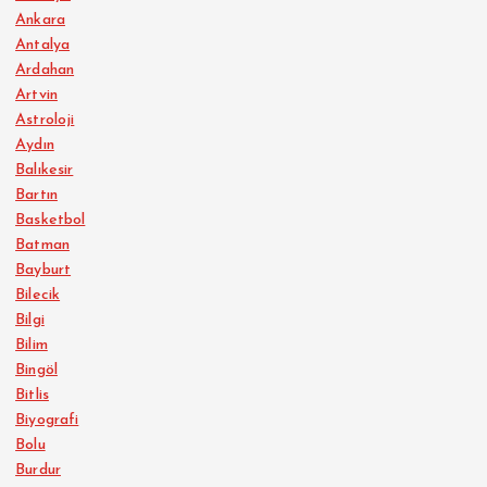
Ankara
Antalya
Ardahan
Artvin
Astroloji
Aydın
Balıkesir
Bartın
Basketbol
Batman
Bayburt
Bilecik
Bilgi
Bilim
Bingöl
Bitlis
Biyografi
Bolu
Burdur