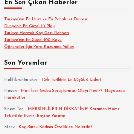
En Son Çıkan Haberler
Türkiye’nin En Ucuz ve En Pahalı 1+1 Dairesi
Dünyanın En Güzel 10 Plajı
Türkiye Haritalı Köy Gezi Rehberi
Türkiye’nin En Güzel 100 Köyü
Öğrenciler İçin Para Kazanma Yolları
Son Yorumlar
Halil ibrahim akın
-
Türk Tarihinin En Büyük 6 Lideri
Hasan
-
Manifest Grubu Soruşturması Olayı Nedir? “Hayasızca
Hareketler”
Sinem Tan
-
MERSİNLİLERİN DİKKATİNE! Karaman Home
Tekstil ile Evinizi Baştan Yaratın
Merv
-
Koç Burcu Kadının Özellikleri Nelerdir?