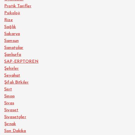
Pratik Tarifler
Psikoloji
Rize
Sağlık
Sakarya
Samsun
Sanatçılar
Şanlıurfa
SAP-ERPTOREN
Şehirler
Seyahat
Şifalı Bitkiler
Siirt
Sinop
Sivas
Siyaset
Siyasetçiler
Şırnak
Son Dakika