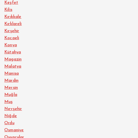
Keşfet
Kilis
Kırıkkale
Kırklareli
Kırşehir
Kocaeli
Konya
Kütahya
Magazin
Malatya
Manisa
Mardin
Mersin
Muğla
Muş
Nevşehir
Niğde
Ordu
Osmaniye
Oyuncular