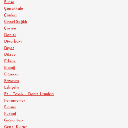
Bursa
Çanakkale
Çankırı
Cinsel Sağlık
Çorum
Denizli
Diyarbakır
Diyet
Düzce
Edirne
Elazığ
Erzincan
Erzurum
Eskişehir
Et – Tavuk – Deniz Ürünleri
Fenomenler
Finans
Futbol
Gaziantep
Genel Kültür